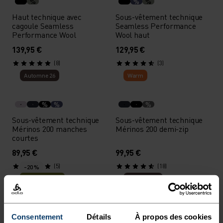
%
%
%
Haut technique avec
Sous-vêtement technique
cagoule Seamless
Seamless Performance
Performance Wool
Wool haut
139,95 €
129,95 €
(8)
(3)
Automne 26
Warm
%
%
%
Sous-vêtement technique
Sous-vêtement technique
Mérinos 200 manches
Mérinos 200 demi-zip
courtes
89,95 €
99,95 €
(5)
(18)
-20 %
Promos d’été
Automne 26
%
%
Consentement
Détails
À propos des cookies
Sous-vêtement technique
Sous-vêtement technique