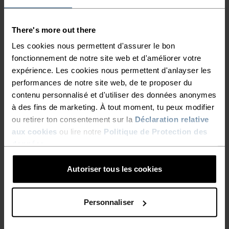
Mérinos Performance Wool
Mérinos 260 demi-zip
140 Seamless manches
courtes
There's more out there
63,95 €
79,95 €
119,95 €
Les cookies nous permettent d'assurer le bon
(5)
(20)
fonctionnement de notre site web et d'améliorer votre
Automne 26
Automne 26
expérience. Les cookies nous permettent d'anlayser les
performances de notre site web, de te proposer du
%
contenu personnalisé et d'utiliser des données anonymes
Sous-vêtement technique
Sous-vêtement technique
à des fins de marketing. À tout moment, tu peux modifier
Mérinos 200 80th
Mérinos 260 haut
ou retirer ton consentement sur la
Déclaration relative
Anniversary haut
aux cookies
ou lire notre
Politique de Protection des
99,95 €
109,95 €
données
.
(48)
Light
Automne 26
Autoriser tous les cookies
%
%
%
%
%
%
Personnaliser
Sous-vêtement technique
Sous-vêtement technique
Mérinos 160 bas
Mérinos 200 bas