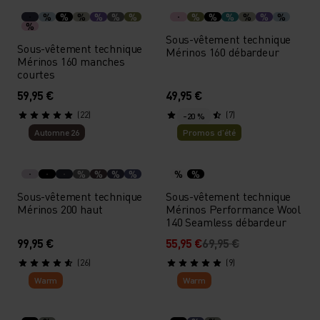
%
%
%
%
%
%
%
%
%
%
%
%
%
Sous-vêtement technique
Sous-vêtement technique
Mérinos 160 débardeur
Mérinos 160 manches
courtes
59,95 €
49,95 €
(22)
(7)
-20 %
Automne 26
Promos d’été
%
%
%
%
%
%
Sous-vêtement technique
Sous-vêtement technique
Mérinos 200 haut
Mérinos Performance Wool
140 Seamless débardeur
99,95 €
55,95 €
69,95 €
(26)
(9)
Warm
Warm