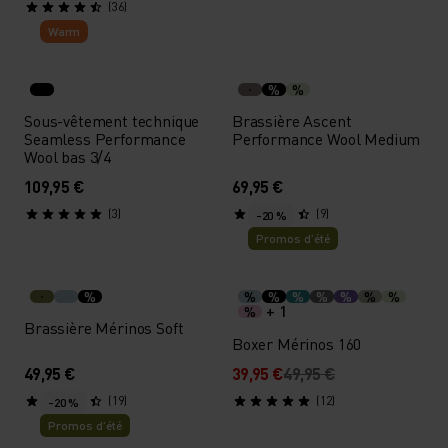
(36)
Warm
%
%
Sous-vêtement technique
Brassière Ascent
Seamless Performance
Performance Wool Medium
Wool bas 3/4
109,95 €
69,95 €
(3)
(9)
-20 %
Promos d’été
%
%
%
%
%
%
%
%
+ 1
%
Brassière Mérinos Soft
Boxer Mérinos 160
49,95 €
39,95 €
49,95 €
(19)
(12)
-20 %
Promos d’été