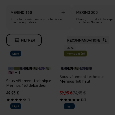
MERINO 160
MERINO 200
Notre laine mérinos la plus légère et
Chaud, doux et sèche rapi
thermorégulatrice.
Tricoté en Norvège.
FILTRER
RECOMMANDATIONS
-20 %
Light
Promos d’été
%
%
%
%
%
%
%
%
%
%
+ 1
%
Sous-vêtement technique
Sous-vêtement technique
Mérinos 160 haut
Mérinos 160 débardeur
49,95 €
59,95 €
74,95 €
(11)
(30)
Light
Light