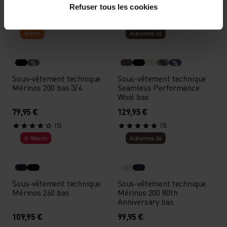
74,95 €
99,95 €
Refuser tous les cookies
(8)
(17)
Warm
Automne 26
%
%
%
Sous-vêtement technique
Sous-vêtement technique
Mérinos 200 bas 3/4
Seamless Performance
Wool bas
79,95 €
129,95 €
(5)
(5)
X-Warm
Automne 26
Sous-vêtement technique
Sous-vêtement technique
Mérinos 260 bas
Mérinos 200 80th
Anniversary bas
109,95 €
99,95 €