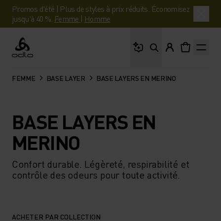
Promos d'été | Plus de styles à prix réduits. Économisez
jusqu'à 40 %.
Femme
|
Homme
Que cherches-tu ?
Odlo
FEMME
BASE LAYER
BASE LAYERS EN MERINO
BASE LAYERS EN
MERINO
Confort durable. Légèreté, respirabilité et
contrôle des odeurs pour toute activité.
ACHETER PAR COLLECTION