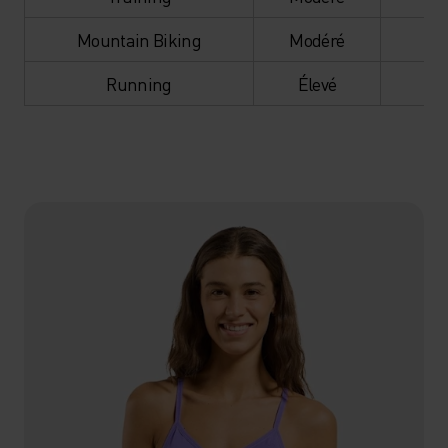
Mountain Biking
Modéré
Éle
Running
Élevé
Éle