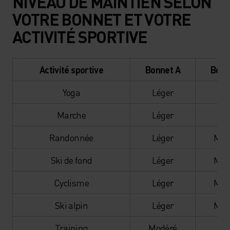
NIVEAU DE MAINTIEN SELON
VOTRE BONNET ET VOTRE
ACTIVITÉ SPORTIVE
Activité sportive
Bonnet A
Bonn
Yoga
Léger
Lé
Marche
Léger
Lé
Randonnée
Léger
Mod
Ski de fond
Léger
Mod
Cyclisme
Léger
Mod
Ski alpin
Léger
Mod
Training
Modéré
Éle