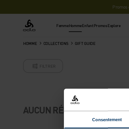
Promos d
Femme
Homme
Enfant
Promos
Explore
Odlo
HOMME
COLLECTIONS
GIFT GUIDE
FILTRER
AUCUN RÉSULTAT
Consentement