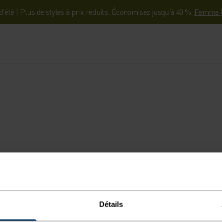
'été | Plus de styles à prix réduits. Économisez jusqu'à 40 %.
Femme
Détails