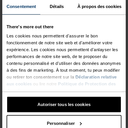
Consentement
Détails
À propos des cookies
AUCUN RÉSULTAT
There's more out there
Les cookies nous permettent d'assurer le bon
fonctionnement de notre site web et d'améliorer votre
expérience. Les cookies nous permettent d'anlayser les
performances de notre site web, de te proposer du
contenu personnalisé et d'utiliser des données anonymes
SOLDES BLACK FRIDAY FEMMES ET HOMMES
à des fins de marketing. À tout moment, tu peux modifier
ou retirer ton consentement sur la
Déclaration relative
aux cookies
ou lire notre
Politique de Protection des
données
.
Autoriser tous les cookies
Personnaliser