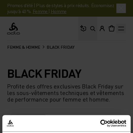
Promos d'été | Plus de styles à prix réduits. Économisez
jusqu'à 40 %.
Femme
|
Homme
Que cherches-tu ?
Odlo
FEMME & HOMME
BLACK FRIDAY
BLACK FRIDAY
Profite des offres exclusives Black Friday sur
les sous-vêtements techniques et vêtements
de performance pour femme et homme.
FILTRER
RECOMMANDATIONS