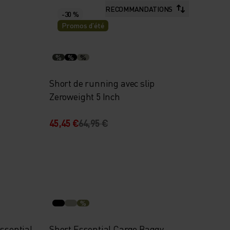
RECOMMANDATIONS
-30 %
Promos d’été
%
%
%
Short de running avec slip
Zeroweight 5 Inch
45,45 €
64,95 €
%
ssential
Short Essential Cargo Baggy