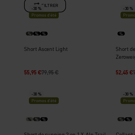
FILTRER
-30 %
-30 %
Promos d’été
Promo
%
%
%
%
Short Ascent Light
Short de
Zeroweig
55,95 €
79,95 €
52,45 €
-30 %
-30 %
Promos d’été
Promo
%
%
%
%
%
Short de running 2 en 1 X-Alp Trail
Collant 