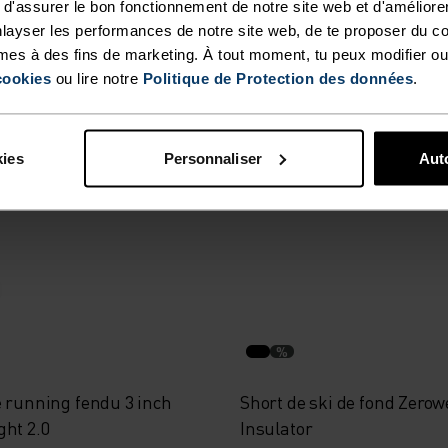
d'assurer le bon fonctionnement de notre site web et d'améliore
layser les performances de notre site web, de te proposer du c
mes à des fins de marketing. À tout moment, tu peux modifier ou
%
%
%
%
%
cookies
ou lire notre
Politique de Protection des données
.
ssential
Short de running 2 en 1 Es
6 Inch
kies
Personnaliser
Auto
54,95 €
%
e running fendu 3 inch
Short de ski de fond Zerow
ght 2.0
Insulator