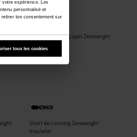
Promos d’été
r votre expérience. Les
ontenu personnalisé et
 retirer ton consentement sur
%
%
sential
Short de running split Zeroweight
3 Inch
riser tous les cookies
34,95 €
49,95 €
%
%
eight
Short de running Zeroweight
Insulator