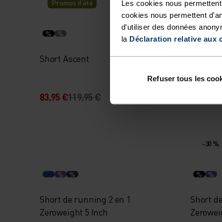
Promos d’été
Les cookies nous permettent 
cookies nous permettent d'an
d'utiliser des données anony
%
%
%
la
Déclaration relative aux 
Short Ascent
Short E
Refuser tous les coo
83,95 €
119,95 €
59,95 €
-30 %
%
%
%
%
Short de running 2 en 1
Short d
Zeroweight 5 Inch
Zerowei