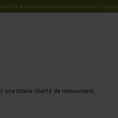
'été | Plus de styles à prix réduits. Économisez jusqu'à 40 %.
Femme
ir une totale liberté de mouvement.