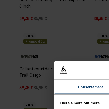
6 Inch
59,45 €
84,95 €
38,45 €
-30 %
-30 %
Promos d’été
Promo
%
%
%
%
%
Collant court de running X-Alp
Short d
Trail Cargo
Inch
59,45 €
84,95 €
38,45 €
Consentement
There's more out there
-30 %