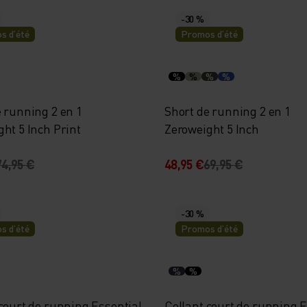
-30 %
s d’été
Promos d’été
%
%
%
%
 running 2 en 1
Short de running 2 en 1
ht 5 Inch Print
Zeroweight 5 Inch
74,95 €
48,95 €
69,95 €
-30 %
s d’été
Promos d’été
%
%
court de running Essential
Collant court de running E