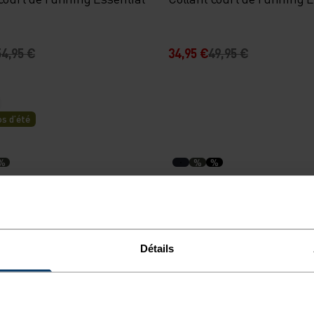
54,95 €
34,95 €
49,95 €
s d’été
%
%
%
e running Zeroweight 5
Short de running avec slip
Essential 6 Inch
Détails
54,95 €
54,95 €