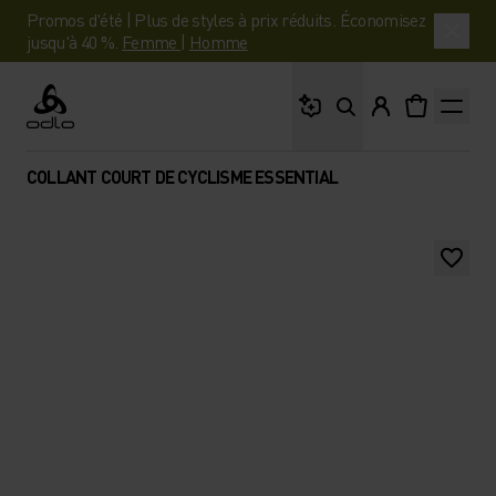
Promos d'été | Plus de styles à prix réduits. Économisez
jusqu'à 40 %.
Femme
|
Homme
Que cherches-tu ?
Odlo
COLLANT COURT DE CYCLISME ESSENTIAL