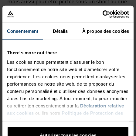
mais aussi pour être portée sous un short où que
tes aventures te mènent. Confort suprême.
Performance rationnelle. Il ne reste plus qu’à
pédaler.
Consentement
Détails
À propos des cookies
There's more out there
DES ÉCHAPPÉES AU-DELÀ
Les cookies nous permettent d'assurer le bon
DES SAISONS.
fonctionnement de notre site web et d'améliorer votre
expérience. Les cookies nous permettent d'anlayser les
performances de notre site web, de te proposer du
Vêtements de cyclisme conçus pour le confort.
contenu personnalisé et d'utiliser des données anonymes
Inspirés par la route, toutes les routes.
à des fins de marketing. À tout moment, tu peux modifier
ou retirer ton consentement sur la
Déclaration relative
aux cookies
ou lire notre
Politique de Protection des
données
.
NIVEAU D'ACTIVITÉ
Autoriser tous les cookies