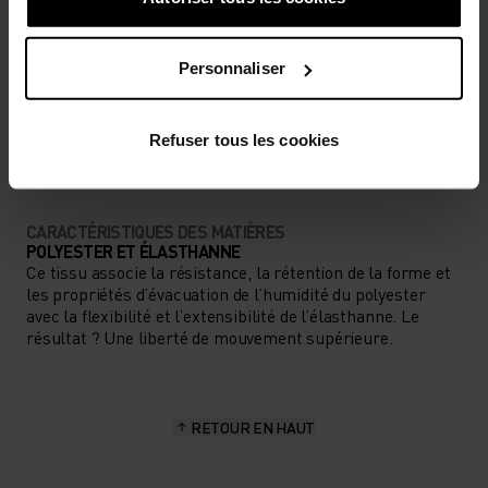
BAS
MODÉRÉ
ÉLEVÉ
Personnaliser
TYPE D’ACTIVITÉ
ACTIVITÉS À HAUTE INTENSITÉ
Cyclisme
Refuser tous les cookies
CARACTÉRISTIQUES DES MATIÈRES
POLYESTER ET ÉLASTHANNE
Ce tissu associe la résistance, la rétention de la forme et
les propriétés d’évacuation de l’humidité du polyester
avec la flexibilité et l’extensibilité de l’élasthanne. Le
résultat ? Une liberté de mouvement supérieure.
RETOUR EN HAUT