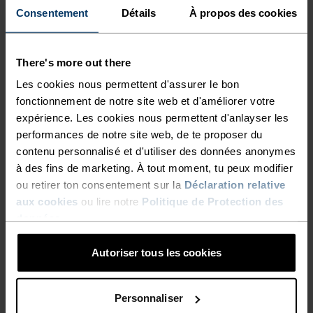
Consentement
Détails
À propos des cookies
TOI. CE MOMENT. RIEN
There's more out there
D'AUTRE.
Les cookies nous permettent d'assurer le bon
fonctionnement de notre site web et d'améliorer votre
expérience. Les cookies nous permettent d'anlayser les
Des vêtements techniques chauds et respirants
performances de notre site web, de te proposer du
pour ne faire qu'un avec les éléments.
contenu personnalisé et d'utiliser des données anonymes
à des fins de marketing. À tout moment, tu peux modifier
ou retirer ton consentement sur la
Déclaration relative
aux cookies
ou lire notre
Politique de Protection des
NIVEAU D'ACTIVITÉ
données
.
BAS
MODÉRÉ
ÉLEVÉ
Autoriser tous les cookies
Personnaliser
TYPE D’ACTIVITÉ