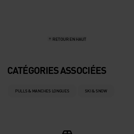
20°
20°
15°
15°
RETOUR EN HAUT
10°
10°
5°
5°
CATÉGORIES ASSOCIÉES
0°
0°
PULLS & MANCHES LONGUES
SKI & SNOW
-5°
-5°
-10°
-10°