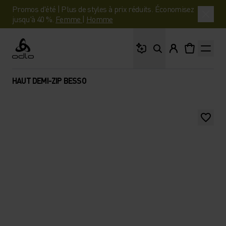
Promos d'été | Plus de styles à prix réduits. Économisez
jusqu'à 40 %.
Femme
|
Homme
Que cherches-tu ?
Odlo
HAUT DEMI-ZIP BESSO