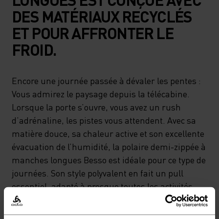
DES MATÉRIAUX RECYCLÉS
ET POUR AFFRONTER LE
FROID.
Encore une journée passée à dévaler les pentes :
Vous admirez le paysage depuis la télécabine.
Lorsque la porte s’ouvre, vous avez un rush
d’adrénaline, les pistes vous attendent. Avec sa
matière douce, sa chaleur active et son excellente
évacuation de l’humidité, la polaire demi-zippée à
manches longues Besso est idéale pour ce type de
journées. Son style polyvalent en fait un pull
essentiel, adapté à presque toutes les activités
par temps froid. Pensé pour profiter de la neige.
Conçu pour vous.