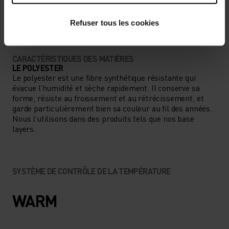
ACTIVITÉS À INTENSITÉ MODÉRÉE
Randonnée - Ski et snow
Refuser tous les cookies
CARACTÉRISTIQUES DES MATIÈRES
LE POLYESTER
Le polyester est une fibre synthétique résistante qui
évacue l’humidité et sèche rapidement. Il conserve sa
forme, résiste au froissement et au rétrécissement, et
garde particulièrement bien sa couleur au fil des années.
Nous l’utilisons dans des produits tels que nos base
layers.
SYSTÈME DE CONTRÔLE DE LA TEMPÉRATURE
WARM