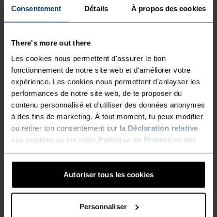
RÉSISTANT POUR COURIR
Consentement
Détails
À propos des cookies
HORS DES SENTIERS BATTUS.
There's more out there
Ce short de trail running revisité est désormais
Les cookies nous permettent d'assurer le bon
fonctionnement de notre site web et d'améliorer votre
conçu presque entièrement à partir de matériaux
expérience. Les cookies nous permettent d'anlayser les
recyclés. Son tissu extérieur léger et résistant aux
performances de notre site web, de te proposer du
accrocs t’accompagne sans problème sur les
contenu personnalisé et d'utiliser des données anonymes
terrains accidentés envahis par la végétation. La
à des fins de marketing. À tout moment, tu peux modifier
taille ajustable est équipée de poches en mesh
ou retirer ton consentement sur la
Déclaration relative
extensible, de sangles intégrées pour tes bâtons
aux cookies
ou lire notre
Politique de Protection des
et d’une poche zippée pour tes clés et ton argent.
données
.
Ce modèle s’accompagne d’un sous-short
Autoriser tous les cookies
ultraconfortable avec poche pour téléphone et de
détails réfléchissants pour rester bien visible. À
tes côtés pour tes courses en montagne.
Personnaliser