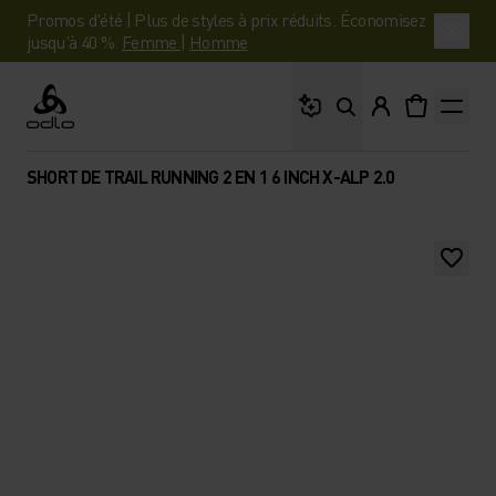
Promos d'été | Plus de styles à prix réduits. Économisez
jusqu'à 40 %.
Femme
|
Homme
Que cherches-tu ?
Odlo
SHORT DE TRAIL RUNNING 2 EN 1 6 INCH X-ALP 2.0