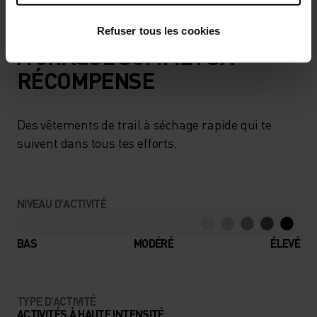
Refuser tous les cookies
À CHAQUE SOMMET SA
RÉCOMPENSE
Des vêtements de trail à séchage rapide qui te
suivent dans tous tes efforts.
NIVEAU D'ACTIVITÉ
BAS
MODÉRÉ
ÉLEVÉ
TYPE D’ACTIVITÉ
ACTIVITÉS À HAUTE INTENSITÉ