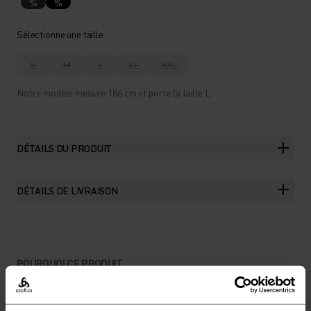
%
%
Sélectionne une taille
S
M
L
XL
XXL
Notre modèle mesure 186 cm et porte la taille L.
DÉTAILS DU PRODUIT
DÉTAILS DE LIVRAISON
POURQUOI CE PRODUIT
UN MODÈLE DOUBLÉ ET