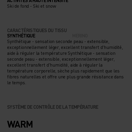
ACTIVITÉS À HAUTE INTENSITÉ
Ski de fond - Ski et snow
UNE BARRIÈRE
ANTIBACTÉRIENNE
PERMANENTE QUI
CARACTÉRISTIQUES DU TISSU
SYNTHÉTIQUE
MERINO
PRÉSERVE LA FRAÎCHEUR
Synthétique - sensation seconde peau - extensible,
DES AVENTURIERS EN
exceptionnellement léger, excellent transfert d'humidité,
aide à réguler la température Synthétique - sensation
HERBE, MÊME S'ILS SE
seconde peau - extensible, exceptionnellement léger,
excellent transfert d'humidité, aide à réguler la
DÉPENSENT À FOND. FACILE
température corporelle, sèche plus rapidement que les
fibres naturelles et offre une plus grande résistance dans
À GLISSER SOUS UN SHORT
le temps.
OU UN PANTALON, LE
COLLANT PERFORMANCE
WARM KIDS EST
SYSTÈME DE CONTRÔLE DE LA TEMPÉRATURE
INCONTOURNABLE POUR
WARM
TRAVERSER L'HIVER EN