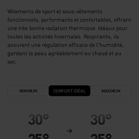
PLEIN FORME.
Vêtements de sport et sous-vêtements
fonctionnels, performants et confortables, offrant
une très bonne isolation thermique. Idéaux pour
toutes les activités hivernales. Respirants, ils
assurent une régulation efficace de l'humidité,
gardant la peau agréablement au chaud et au
sec.
MINIMUM
CONFORT IDÉAL
MAXIMUM
30°
30°
25°
25°