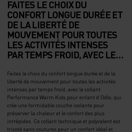
FAITES LE CHOIX DU
CONFORT LONGUE DURÉE ET
DE LA LIBERTÉ DE
MOUVEMENT POUR TOUTES
LES ACTIVITÉS INTENSES
PAR TEMPS FROID, AVEC LE
COLLANT PERFORMANCE
WARM KIDS POUR ENFANT
Faites le choix du confort longue durée et de la
liberté de mouvement pour toutes les activités
D'ODLO, QUI CRÉE UNE
intenses par temps froid, avec le collant
FORMIDABLE COUCHE
Performance Warm Kids pour enfant d'Odlo, qui
ISOLANTE POUR PRÉSERVER
crée une formidable couche isolante pour
LA CHALEUR ET LE CONFORT
préserver la chaleur et le confort des plus
intrépides. Ce collant technique et polyvalent est
DES PLUS INTRÉPIDES. CE
tricoté sans coutures pour un confort idéal et