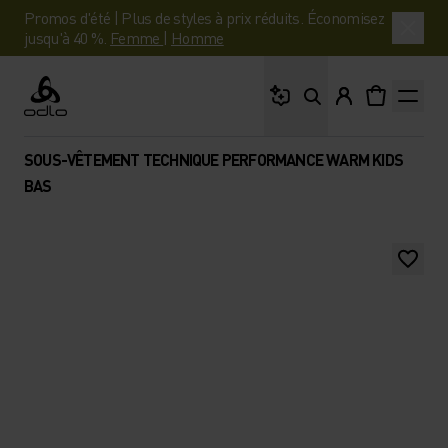
Promos d'été | Plus de styles à prix réduits. Économisez
jusqu'à 40 %.
Femme
|
Homme
Que cherches-tu ?
Odlo
SOUS-VÊTEMENT TECHNIQUE PERFORMANCE WARM KIDS
BAS