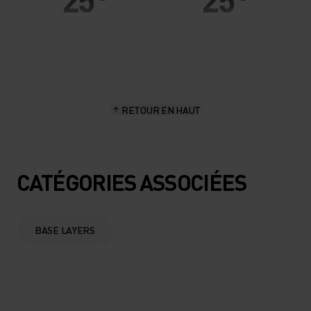
20°
20°
15°
15°
RETOUR EN HAUT
10°
10°
5°
5°
CATÉGORIES ASSOCIÉES
0°
0°
BASE LAYERS
-5°
-5°
-10°
-10°