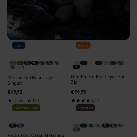
Light
Warm
TOT 40% KORTING
Meer stijlen toegevoegd - ontdek nu de selectie.
%
%
%
%
%
%
%
+ 1
%
%
Grid Fleece Mid Layer Full-
Merino 160 Base Layer
Zip
SHOP DAMES
SHOP HEREN
Singlet
€49,95
€99,95
(11)
(4)
-30%
Summer Sale
Herfst 26
%
%
%
%
%
%
%
%
X-Alp Trail Cargo Hardloop