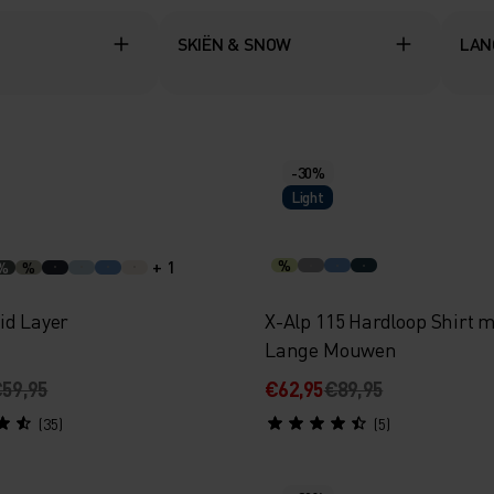
SKIËN & SNOW
LAN
-30%
Light
+ 1
%
%
%
id Layer
X-Alp 115 Hardloop Shirt 
Lange Mouwen
59,95
€62,95
€89,95
(35)
(5)