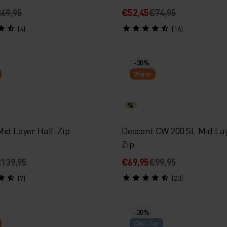
69,95
€52,45
€74,95
(4)
(16)
-30%
Warm
%
Mid Layer Half-Zip
Descent CW 200 SL Mid Lay
Zip
139,95
€69,95
€99,95
(7)
(23)
-30%
Chill-Tec