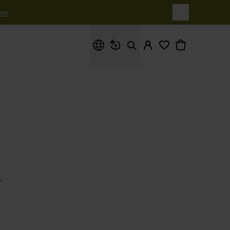
en
Waar ben je naar op zoek?
.