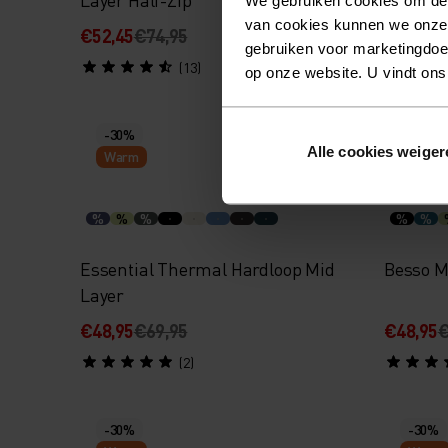
van cookies kunnen we onze
€52,45
€74,95
€62,95
€
gebruiken voor marketingdoel
(13)
op onze website. U vindt ons
-30%
-30%
Alle cookies weiger
Warm
Warm
%
%
%
%
%
Essential Thermal Hardloop Mid
Besso M
Layer
€48,95
€69,95
€48,95
€
(2)
-30%
-30%