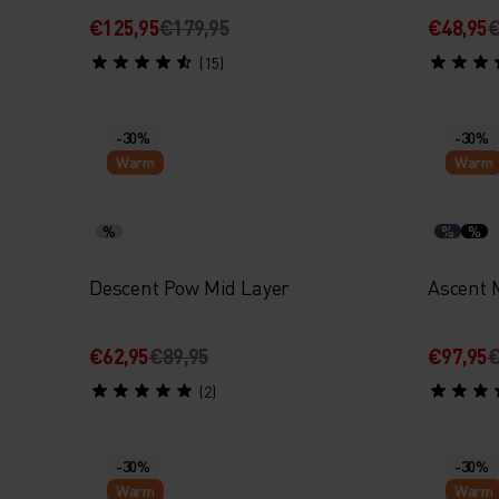
€125,95
€179,95
€48,95
€
(15)
-30%
-30%
Warm
Warm
%
%
%
Descent Pow Mid Layer
Ascent 
€62,95
€89,95
€97,95
€
(2)
-30%
-30%
Warm
Warm