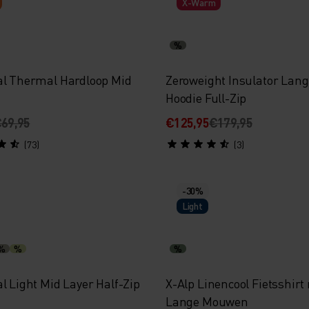
X-Warm
%
al Thermal Hardloop Mid
Zeroweight Insulator Lang
Hoodie Full-Zip
69,95
€125,95
€179,95
(73)
(3)
-30%
Light
%
%
%
l Light Mid Layer Half-Zip
X-Alp Linencool Fietsshirt
Lange Mouwen