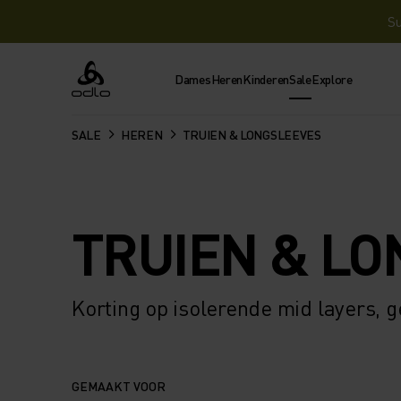
Su
Dames
Heren
Kinderen
Sale
Explore
Odlo
SALE
HEREN
TRUIEN & LONGSLEEVES
TRUIEN & L
Korting op isolerende mid layers, 
GEMAAKT VOOR