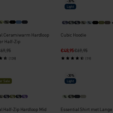
-30%
Light
%
%
%
%
%
%
%
al Ceramiwarm Hardloop
Cubic Hoodie
er Half-Zip
69,95
€48,95
€69,95
(139)
(19)
-30%
r Sale
Light
%
%
%
%
%
%
%
al Half-Zip Hardloop Mid
Essential Shirt met Lange