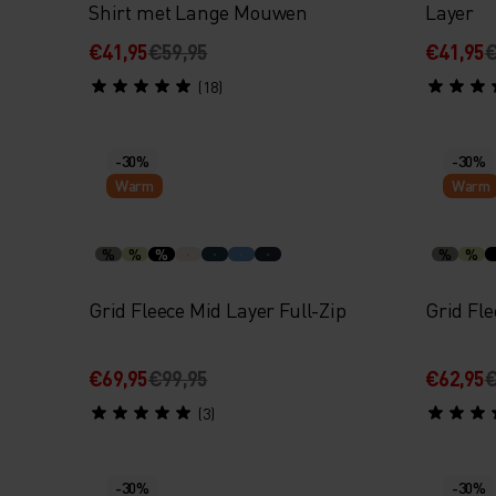
Shirt met Lange Mouwen
Layer
€41,95
€59,95
€41,95
€
(18)
-30%
-30%
Warm
Warm
%
%
%
%
%
Grid Fleece Mid Layer Full-Zip
Grid Fle
€69,95
€99,95
€62,95
€
(3)
-30%
-30%