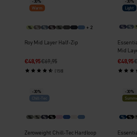
-30%
-30%
Warm
Light
+ 2
%
%
%
%
%
%
%
Roy Mid Layer Half-Zip
Essenti
Mid Lay
€48,95
€69,95
€48,95
€
(158)
-30%
-30%
Chill-Tec
Summe
%
%
%
%
%
%
Zeroweight Chill-Tec Hardloop
Essenti