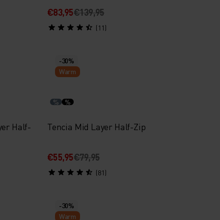
€83,95
€139,95
(11)
-30%
Warm
%
%
er Half-
Tencia Mid Layer Half-Zip
€55,95
€79,95
(81)
-30%
Warm