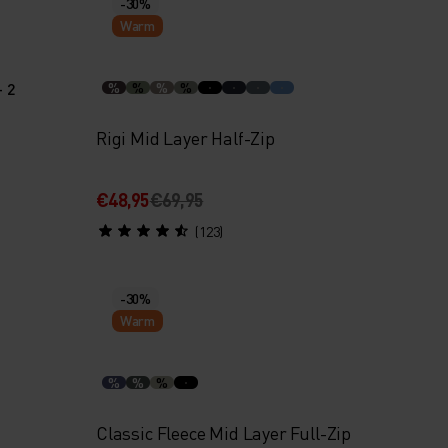
-30%
Warm
+ 2
%
%
%
%
Rigi Mid Layer Half-Zip
€48,95
€69,95
(123)
-30%
Warm
%
%
%
Classic Fleece Mid Layer Full-Zip