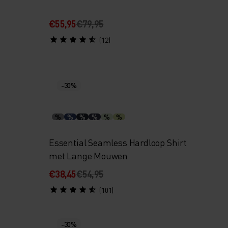
€55,95
€79,95
(12)
-30%
%
%
%
%
%
%
Essential Seamless Hardloop Shirt
met Lange Mouwen
€38,45
€54,95
(101)
-30%