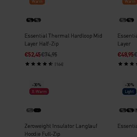
Warm
Warm
%
%
%
%
Essential Thermal Hardloop Mid
Essenti
Layer Half-Zip
Layer
€52,45
€74,95
€48,95
€
(164)
-30%
-30%
X-Warm
Light
%
%
%
Zeroweight Insulator Langlauf
Essentia
Hoodie Full-Zip