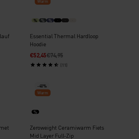
Warm
%
%
%
lauf
Essential Thermal Hardloop
Hoodie
€52,45
€74,95
(11)
-40%
Warm
%
 met
Zeroweight Ceramiwarm Fiets
Mid Layer Full-Zip