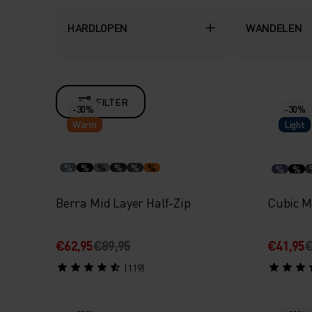
HARDLOPEN
WANDELEN
FILTER
-30%
-30%
Warm
Light
%
%
%
%
%
%
%
%
Berra Mid Layer Half-Zip
Cubic M
€62,95
€89,95
€41,95
€
(119)