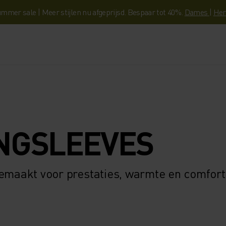
mmer sale | Meer stijlen nu afgeprijsd. Bespaar tot 40%.
Dames
|
Her
ONGSLEEVES
gemaakt voor prestaties, warmte en comfort