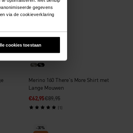
geanonimiseerde gegevens
€76,95
€109,95
ken via de cookieverklaring
(17)
-30%
lle cookies toestaan
Light
%
%
ge
Merino 160 There's More Shirt met
Lange Mouwen
€62,95
€89,95
(1)
-30%