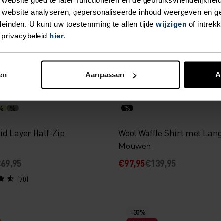
 website analyseren, gepersonaliseerde inhoud weergeven en 
89,95
€76,95
€109,95
einden. U kunt uw toestemming te allen tijde
wijzigen
of intrek
(10)
(7)
 privacybeleid
hier
.
-30%
en
Aanpassen
A
Warm
%
%
%
id Layer Half-Zip
Wool Waffle Shirt met Lan
Mouwen
69,95
€97,95
€139,95
(70)
-30%