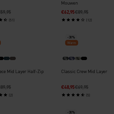
Mouwen
59,95
€62,95
€89,95
(51)
(12)
-30%
Warm
%
%
%
ece Mid Layer Half-Zip
Classic Crew Mid Layer
89,95
€48,95
€69,95
(2)
(5)
-30%