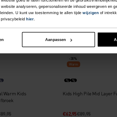
%
%
%
%
 website analyseren, gepersonaliseerde inhoud weergeven en 
einden. U kunt uw toestemming te allen tijde
wijzigen
of intrek
e Print Kids Hoodie Full-
Rigi Kids Mid Layer Half-Z
 privacybeleid
hier
.
94,95
€31,45
€44,95
en
Aanpassen
A
-30%
Warm
%
%
%
al Warm Kids
Kids High Pile Mid Layer F
fbroek
89,95
€62,95
€89,95