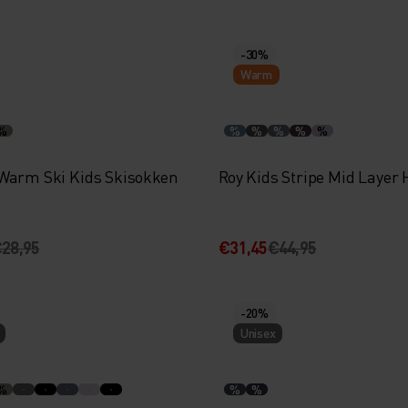
-30%
Warm
%
%
%
%
%
%
Warm Ski Kids Skisokken
Roy Kids Stripe Mid Layer 
28,95
€31,45
€44,95
-20%
Unisex
%
%
%