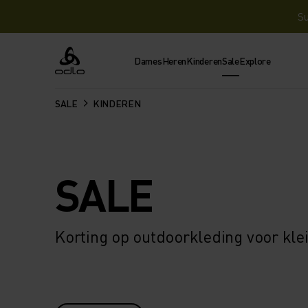
Su
Dames
Heren
Kinderen
Sale
Explore
Odlo
SALE
KINDEREN
SALE
Korting op outdoorkleding voor kle