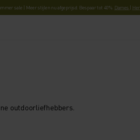
mmer sale | Meer stijlen nu afgeprijsd. Bespaar tot 40%.
Dames
|
Her
ine outdoorliefhebbers.