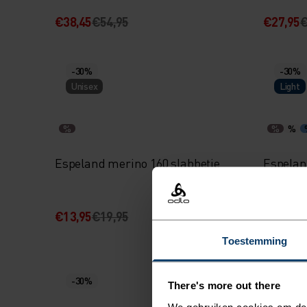
€38,45
€54,95
€27,95
€
-30%
-30%
Unisex
Light
%
%
%
Espeland merino 160 slabbetje
Espelan
lange 
€13,95
€19,95
€27,95
€
Toestemming
-30%
-30%
Warm
There's more out there
We gebruiken cookies om de w