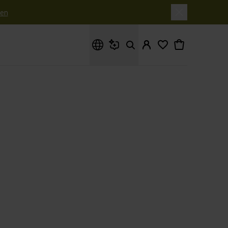
en
Waar ben je naar op zoek?