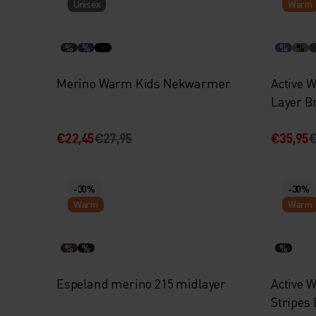
Unisex
Warm
%
%
%
%
Merino Warm Kids Nekwarmer
Active 
Layer B
€22,45
€27,95
€35,95
€
-30%
-30%
Warm
Warm
%
%
%
Espeland merino 215 midlayer
Active 
Stripes