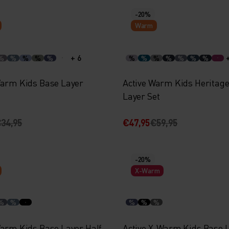
-20%
Warm
+ 6
%
%
%
%
%
%
%
%
%
%
%
%
Warm Kids Base Layer
Active Warm Kids Heritag
Layer Set
34,95
€47,95
€59,95
-20%
X-Warm
%
%
%
%
%
Warm Kids Base Layer Half-
Active X-Warm Kids Base 