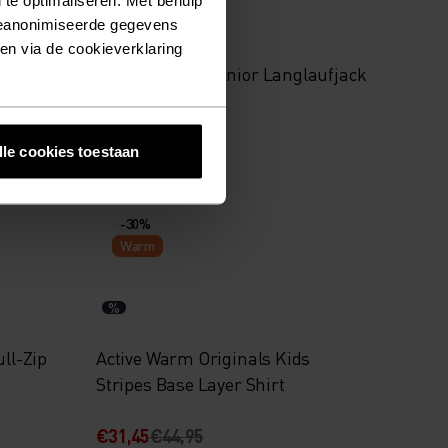
%
%
%
%
geanonimiseerde gegevens
ken via de cookieverklaring
ip
Brensholmen Junior Langlaufjack
€62,95
€89,95
lle cookies toestaan
-30%
Warm
%
ull-Zip
Active Warm Originals Kids
Stripes Base Layer Shirt
€31,45
€44,95