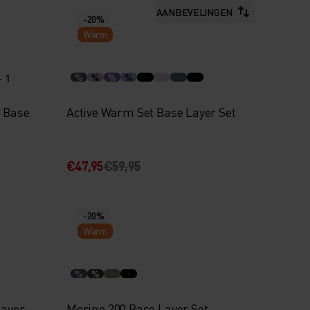
AANBEVELINGEN
-20%
Warm
+ 1
%
%
%
%
e Base
Active Warm Set Base Layer Set
€47,95
€59,95
-20%
Warm
%
%
Layer
Merino 200 Base Layer Set