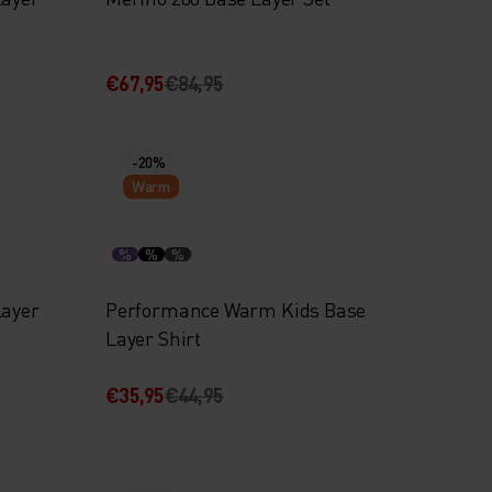
€67,95
€84,95
-20%
Warm
%
%
%
Layer
Performance Warm Kids Base
Layer Shirt
€35,95
€44,95