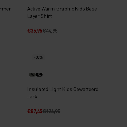
armer
Active Warm Graphic Kids Base
Layer Shirt
€35,95
€44,95
-30%
%
%
Insulated Light Kids Gewatteerd
Jack
€87,45
€124,95