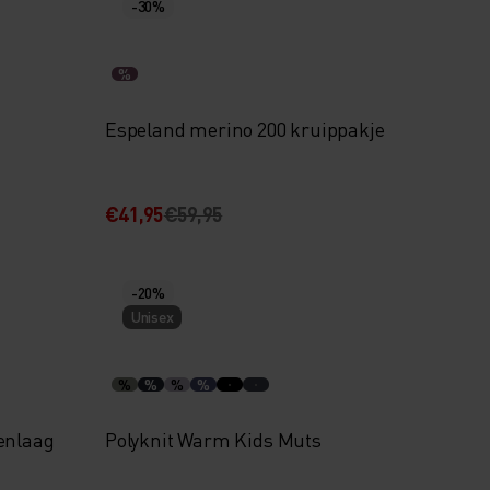
-30%
%
Espeland merino 200 kruippakje
€41,95
€59,95
-20%
Unisex
%
%
%
%
enlaag
Polyknit Warm Kids Muts