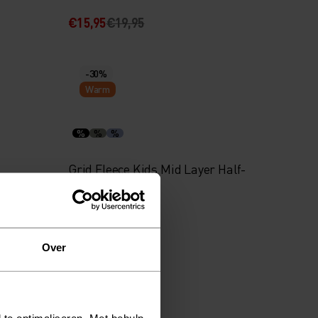
€15,95
€19,95
-30%
Warm
%
%
%
Grid Fleece Kids Mid Layer Half-
Zip
€38,45
€54,95
Over
-30%
 te optimaliseren. Met behulp