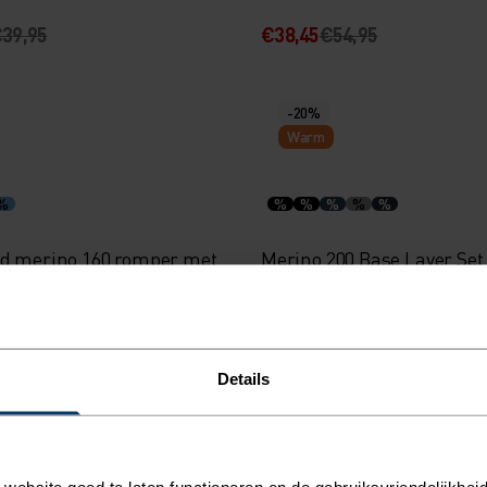
39,95
€38,45
€54,95
-20%
Warm
%
%
%
%
%
%
d merino 160 romper met
Merino 200 Base Layer Set
mouwen en drukknopen
39,95
€75,95
€94,95
Details
-30%
Warm
ebsite goed te laten functioneren en de gebruiksvriendelijkheid