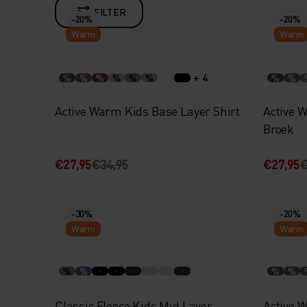
FILTER
-20%
-20%
Warm
Warm
+ 4
%
%
%
%
%
%
%
%
Active Warm Kids Base Layer Shirt
Active 
Broek
€27,95
€34,95
€27,95
€
-30%
-20%
Warm
Warm
%
%
%
%
Classic Fleece Kids Mid Layer
Active 