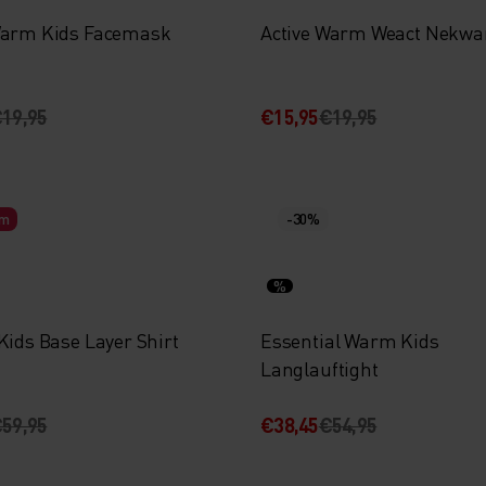
Warm Kids Facemask
Active Warm Weact Nekw
19,95
€15,95
€19,95
rm
-30%
%
Kids Base Layer Shirt
Essential Warm Kids
Langlauftight
59,95
€38,45
€54,95