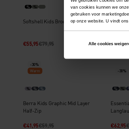
%
%
%
%
van cookies kunnen we onze
gebruiken voor marketingdoel
Softshell Kids Broek
High Pil
op onze website. U vindt ons
Zip
€55,95
€79,95
€66,45
€
Alle cookies weiger
-30%
Warm
-30%
%
%
%
%
%
Berra Kids Graphic Mid Layer
Essenti
Half-Zip
Langlau
€41,95
€59,95
€62,95
€