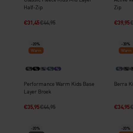
Half-Zip
Zip
€31,45
€44,95
€39,95
€
-20%
-30%
Warm
Warm
%
%
%
%
%
%
%
Performance Warm Kids Base
Berra K
Layer Broek
€35,95
€44,95
€34,95
€
-20%
-20%