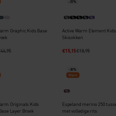
-20%
%
%
%
%
%
Warm Graphic Kids Base
Active Warm Element Kids
roek
Skisokken
44,95
€15,15
€18,95
-30%
Warm
%
Warm Originals Kids
Espeland merino 250 tuss
 Base Layer Broek
met volledige rits