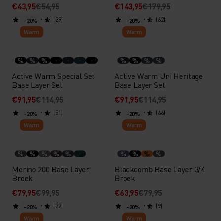
€43,95
€54,95
€143,95
€179,95
(29)
(62)
-20%
-20%
Warm
Warm
%
%
%
%
%
%
%
Active Warm Special Set
Active Warm Uni Heritage
Base Layer Set
Base Layer Set
€91,95
€114,95
€91,95
€114,95
(51)
(66)
-20%
-20%
Warm
Warm
%
%
%
%
%
%
%
%
%
Merino 200 Base Layer
Blackcomb Base Layer 3/4
Broek
Broek
€79,95
€99,95
€63,95
€79,95
(22)
(9)
-20%
-20%
Warm
Warm