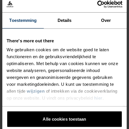
€87,95
€109,95
€67,95
€84,95
(28)
(81)
-30%
-20%
Toestemming
Details
Over
Light
Warm
%
%
%
%
There's more out there
Performance Light - Rain
Seamless Performance
We gebruiken cookies om de website goed te laten
Dye Base Layer Singlet
Wool Base Layer Shirt
functioneren en de gebruiksvriendelijkheid te
€34,95
€49,95
€103,95
€129,95
optimaliseren. Met behulp van cookies kunnen we onze
(8)
(5)
-20%
-20%
website analyseren, gepersonaliseerde inhoud
Warm
Warm
weergeven en geanonimiseerde gegevens gebruiken
voor marketingdoeleinden. U kunt uw toestemming te
%
%
%
allen tijde
wijzigen
of intrekken via de cookieverklaring
op onze website. U vindt ons privacybeleid
hier
.
Fundamentals Active Warm
Performance Warm Base
Base Layer Shirt
Layer Half-Zip
€39,95
€49,95
€71,95
€89,95
Alle cookies toestaan
(21)
(55)
-20%
-40%
Warm
Warm