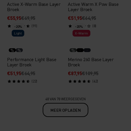
Active X-Warm Base Layer
Active Warm X Pow Base
Broek
Layer Broek
€55,95
€69,95
€51,95
€64,95
(91)
(8)
-20%
-20%
Light
X-Warm
%
%
%
Performance Light Base
Merino 260 Base Layer
Layer Broek
Broek
€51,95
€64,95
€87,95
€109,95
(22)
(42)
48 VAN 78 WEERGEGEVEN
MEER OPLADEN