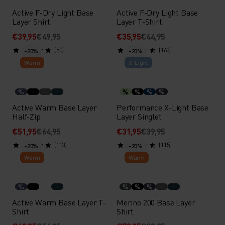
Active F-Dry Light Base
Active F-Dry Light Base
Layer Shirt
Layer T-Shirt
€39,95
€49,95
€35,95
€44,95
(50)
(163)
-20%
-20%
Warm
X-Light
%
%
%
%
%
Active Warm Base Layer
Performance X-Light Base
Half-Zip
Layer Singlet
€51,95
€64,95
€31,95
€39,95
(113)
(115)
-20%
-20%
Warm
Warm
%
%
%
%
Active Warm Base Layer T-
Merino 200 Base Layer
Shirt
Shirt