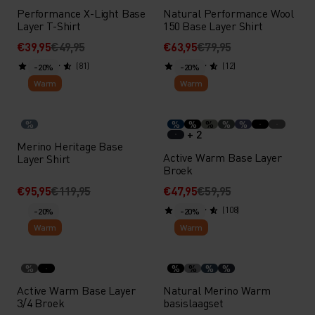
Performance X-Light Base
Natural Performance Wool
Layer T-Shirt
150 Base Layer Shirt
€39,95
€49,95
€63,95
€79,95
(81)
(12)
-20%
-20%
Warm
Warm
%
%
%
%
%
%
+ 2
Merino Heritage Base
Active Warm Base Layer
Layer Shirt
Broek
€95,95
€119,95
€47,95
€59,95
(108)
-20%
-20%
Warm
Warm
%
%
%
%
%
Active Warm Base Layer
Natural Merino Warm
3/4 Broek
basislaagset