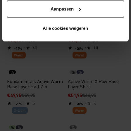
Aanpassen
%
%
%
Performance Warm Base
Slokar Performance Wool
Alle cookies weigeren
Layer T-Shirt
200 Base Layer Shirt
€55,95
€69,95
€80,95
€134,95
(44)
(11)
-17%
-20%
Warm
Warm
%
%
%
Fundamentals Active Warm
Active Warm X Pow Base
Base Layer Half-Zip
Layer Shirt
€49,95
€59,95
€51,95
€64,95
(5)
(9)
-20%
-20%
X-Light
Warm
%
%
%