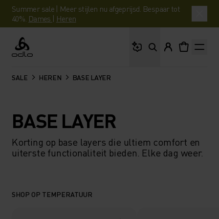
Summer sale | Meer stijlen nu afgeprijsd. Bespaar tot
40%.
Dames
|
Heren
Waar ben je naar op 
Odlo
SALE
HEREN
BASE LAYER
BASE LAYER
Korting op base layers die ultiem comfort en
uiterste functionaliteit bieden. Elke dag weer.
SHOP OP TEMPERATUUR