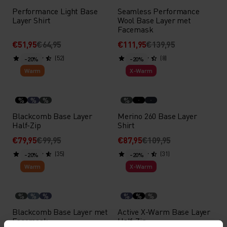
Performance Light Base
Seamless Performance
Layer Shirt
Wool Base Layer met
Facemask
€51,95
€64,95
€111,95
€139,95
(52)
(8)
-20%
-20%
Warm
X-Warm
%
%
%
%
Blackcomb Base Layer
Merino 260 Base Layer
Half-Zip
Shirt
€79,95
€99,95
€87,95
€109,95
(35)
(31)
-20%
-20%
Warm
X-Warm
%
%
%
%
%
%
Blackcomb Base Layer met
Active X-Warm Base Layer
Facemask
Half-Zip