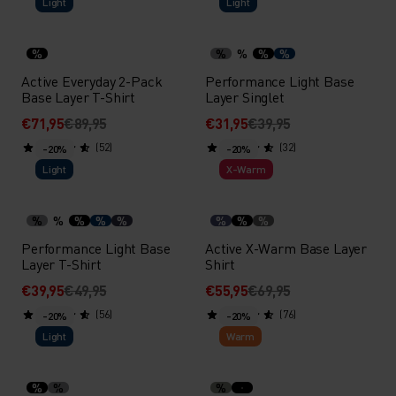
Light
Light
%
%
%
%
%
Active Everyday 2-Pack
Performance Light Base
Base Layer T-Shirt
Layer Singlet
€71,95
€89,95
€31,95
€39,95
(52)
(32)
-20%
-20%
Light
X-Warm
%
%
%
%
%
%
%
%
Performance Light Base
Active X-Warm Base Layer
Layer T-Shirt
Shirt
€39,95
€49,95
€55,95
€69,95
(56)
(76)
-20%
-20%
Light
Warm
%
%
%