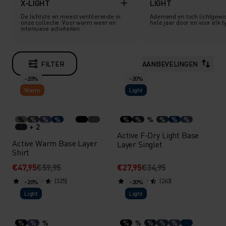
X-LIGHT
LIGHT
De lichtste en meest ventilerende in
Ademend en toch lichtgewic
onze collectie. Voor warm weer en
hele jaar door en voor elk typ
intensieve activiteiten.
FILTER
AANBEVELINGEN
-20%
-20%
Warm
Light
%
%
%
%
%
%
%
%
%
%
+ 2
Active F-Dry Light Base
Active Warm Base Layer
Layer Singlet
Shirt
€47,95
€59,95
€27,95
€34,95
(325)
(263)
-20%
-20%
Light
Light
%
%
%
%
%
%
%
%