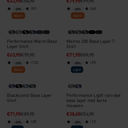
€43,95
€54,95
€79,95
€99,95
(81)
(46)
-20%
-20%
Warm
Warm
%
%
%
%
%
%
%
Performance Warm Base
Merino 200 Base Layer T-
Layer Shirt
Shirt
€63,95
€79,95
€71,95
€89,95
(122)
(29)
-20%
-30%
Warm
Light
%
%
%
%
%
%
Blackcomb Base Layer
Performance Light rain-dye
Shirt
base layer met korte
mouwen
€71,95
€89,95
€38,45
€54,95
(25)
(12)
-20%
-20%