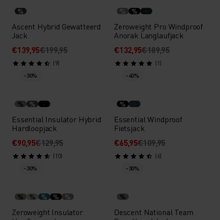
%
%
%
Ascent Hybrid Gewatteerd
Zeroweight Pro Windproof
Jack
Anorak Langlaufjack
€139,95
€199,95
€132,95
€189,95
(9)
(1)
-30%
-40%
%
%
%
Essential Insulator Hybrid
Essential Windproof
Hardloopjack
Fietsjack
€90,95
€129,95
€65,95
€109,95
(10)
(6)
-30%
-30%
%
%
%
%
%
%
Zeroweight Insulator
Descent National Team