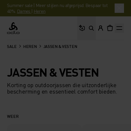
Summer sale | Meer stijlen nu afgeprijsd. Bespaar tot
40%.
Dames
|
Heren
Waar ben je naar op 
Odlo
SALE
HEREN
JASSEN & VESTEN
JASSEN & VESTEN
Korting op outdoorjassen die uitzonderlijke
bescherming en essentieel comfort bieden.
WEER