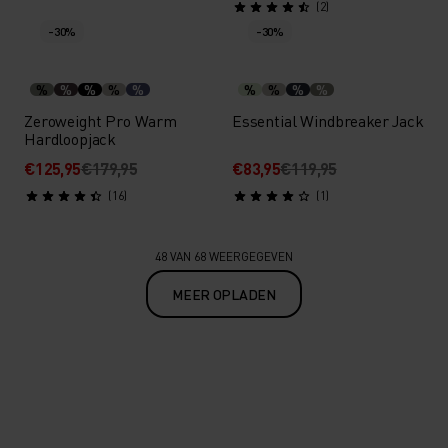
(2)
-30%
-30%
%
%
%
%
%
%
%
%
%
Zeroweight Pro Warm
Essential Windbreaker Jack
Hardloopjack
€125,95
€179,95
€83,95
€119,95
(16)
(1)
48 VAN 68 WEERGEGEVEN
MEER OPLADEN