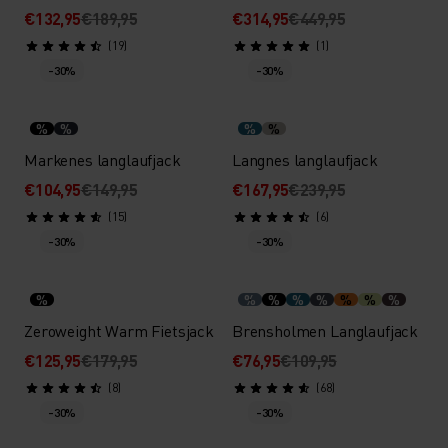
€132,95
€189,95
€314,95
€449,95
(19)
(1)
-30%
-30%
%
%
%
%
Markenes langlaufjack
Langnes langlaufjack
€104,95
€149,95
€167,95
€239,95
(15)
(6)
-30%
-30%
%
%
%
%
%
%
%
%
Zeroweight Warm Fietsjack
Brensholmen Langlaufjack
€125,95
€179,95
€76,95
€109,95
(8)
(68)
-30%
-30%