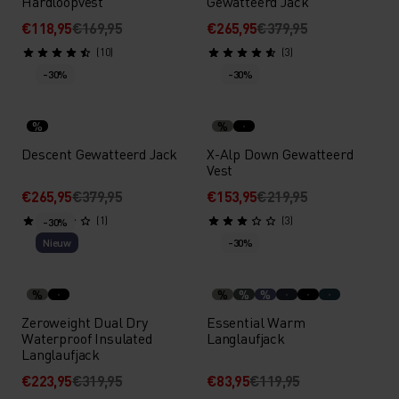
Hardloopvest
Gewatteerd Jack
€118,95
€169,95
€265,95
€379,95
(10)
(3)
-30%
-30%
%
%
Descent Gewatteerd Jack
X-Alp Down Gewatteerd
Vest
€265,95
€379,95
€153,95
€219,95
(1)
(3)
-30%
Nieuw
-30%
%
%
%
%
Zeroweight Dual Dry
Essential Warm
Waterproof Insulated
Langlaufjack
Langlaufjack
€223,95
€319,95
€83,95
€119,95