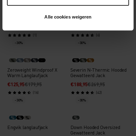
%
%
Descent Pow Insulated
I-Thermic Gewatteerd Vest
Alle cookies weigeren
Gewatteerd Jack
€265,95
€379,95
€265,95
€379,95
(1)
(6)
-30%
-30%
%
%
%
%
%
%
%
Zeroweight Windproof X
Severin N-Thermic Hooded
Warm Langlaufjack
Gewatteerd Jack
€125,95
€179,95
€188,95
€269,95
(16)
(42)
-30%
-30%
%
%
%
%
Engvik langlaufjack
Down Hooded Oversized
Gewatteerd Jack