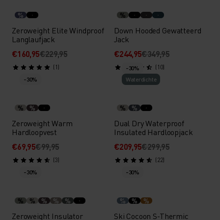
%
%
Zeroweight Elite Windproof
Down Hooded Gewatteerd
Langlaufjack
Jack
€160,95
€229,95
€244,95
€349,95
(1)
(10)
-30%
-30%
Waterdichte
%
%
%
%
Zeroweight Warm
Dual Dry Waterproof
Hardloopvest
Insulated Hardloopjack
€69,95
€99,95
€209,95
€299,95
(3)
(22)
-30%
-30%
%
%
%
%
%
%
%
%
Zeroweight Insulator
Ski Cocoon S-Thermic