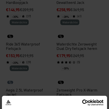
Hardloopjack
Gewatteerd Jack
€146,95
€209,95
€258,95
€369,95
(37)
(41)
-30%
-28%
Waterdichte
Waterdichte
%
%
Ride 365 Waterproof
Waterdichte Zeroweight
Fietsjack
Dual Dry fietsjack heren
€153,95
€219,95
€179,95
€249,95
(29)
(5)
-20%
Waterdichte
-30%
%
%
Aegis 2.5L Waterproof
Zeroweight Pro X-Warm
Jacket
Fietsjack
€135,95
€169,95
€125,95
€179,95
(114)
(11)