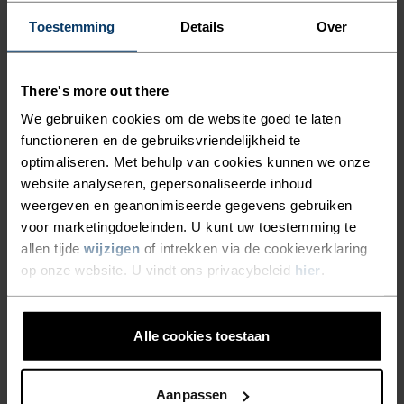
-30%
-30%
Toestemming
Details
Over
%
%
%
%
There's more out there
Zeroweight Pro Warm
Zeroweight Warm Hybrid
Reflective Hardloopjack
Hardloopjack
We gebruiken cookies om de website goed te laten
functioneren en de gebruiksvriendelijkheid te
€132,95
€189,95
€97,95
€139,95
optimaliseren. Met behulp van cookies kunnen we onze
(5)
(13)
website analyseren, gepersonaliseerde inhoud
-30%
-30%
weergeven en geanonimiseerde gegevens gebruiken
voor marketingdoeleinden. U kunt uw toestemming te
%
%
%
allen tijde
wijzigen
of intrekken via de cookieverklaring
Explorer Windproof
Parka 2L Jacket
op onze website. U vindt ons privacybeleid
hier
.
Fietsvest
€83,95
€119,95
€279,95
€399,95
Alle cookies toestaan
(1)
-30%
-30%
Aanpassen