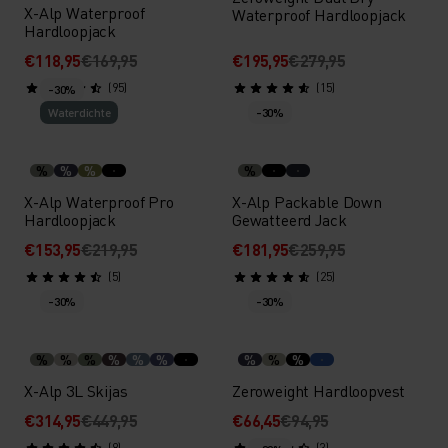
X-Alp Waterproof
Waterproof Hardloopjack
Hardloopjack
€118,95
€169,95
€195,95
€279,95
(95)
(15)
-30%
Waterdichte
-30%
%
%
%
%
X-Alp Waterproof Pro
X-Alp Packable Down
Hardloopjack
Gewatteerd Jack
€153,95
€219,95
€181,95
€259,95
(5)
(25)
-30%
-30%
%
%
%
%
%
%
%
%
%
X-Alp 3L Skijas
Zeroweight Hardloopvest
€314,95
€449,95
€66,45
€94,95
(8)
(3)