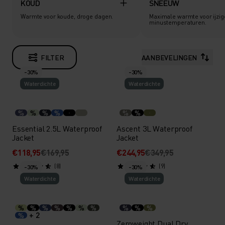
KOUD
SNEEUW
Warmte voor koude, droge dagen.
Maximale warmte voor ijzig
minustemperaturen.
FILTER
AANBEVELINGEN
-30%
-30%
Waterdichte
Waterdichte
%
%
%
%
%
%
Essential 2.5L Waterproof
Ascent 3L Waterproof
Jacket
Jacket
€118,95
€169,95
€244,95
€349,95
(8)
(9)
-30%
-30%
Waterdichte
Waterdichte
%
%
%
%
%
%
%
%
%
%
+ 2
%
Zeroweight Dual Dry