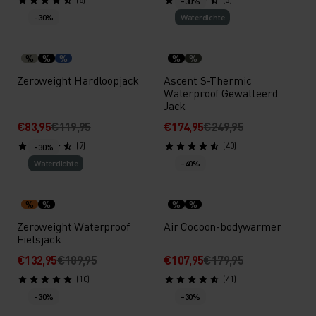
-30%
-30%
Waterdichte
%
%
%
%
%
Zeroweight Hardloopjack
Ascent S-Thermic
Waterproof Gewatteerd
Jack
€83,95
€119,95
€174,95
€249,95
(7)
(40)
-30%
Waterdichte
-40%
%
%
%
%
Zeroweight Waterproof
Air Cocoon-bodywarmer
Fietsjack
€132,95
€189,95
€107,95
€179,95
(10)
(41)
-30%
-30%