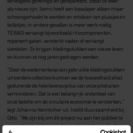
vervolgens gereinigd en gerepareerd, zodat ze weer
als nieuw zijn. Soms hoeft een baselayer alleen maar
schoongemaakt te worden en ontdaan van pluisjes en
bolletjes; in andere gevallen is meer werk nodig.
TEXAID vervangt bijvoorbeeld ritscomponenten,
repareert gaten, versterkt naden of vervangt
sierdelen. Zo krijgen kledingstukken een nieuw leven
en kunnen ze nog jaren gedragen worden.
"Door de wederverkoop van gebruikte kledingstukken
uit eerdere collecties kunnen we de hoeveelheid afval
gedurende de hele levenscyclus van onze producten
verminderen. Dat is een belangrijk onderdeel van
onze belofte om de circulaire economie te versterken,"
legt Johanna Heimlicher uit, hoofd duurzaamheid bij
Odlo. "We zijn blij om dit project nu aan het publiek te
presenteren en benieuwd naar de avonturen die deze