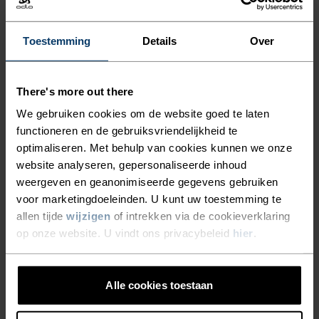
kledingstukken in de toekomst nog zullen
meemaken." De wederverkoop-component van
ReWEAR start als pilotprogramma met ongeveer 30
Toestemming
Details
Over
artikelen in de flagshipstore in Zürich. De verkregen
inzichten worden gebruikt om het concept verder te
There's more out there
ontwikkelen en uit te breiden naar andere
We gebruiken cookies om de website goed te laten
merkstores, zodat nog meer kledingstukken een
functioneren en de gebruiksvriendelijkheid te
tweede leven krijgen.
optimaliseren. Met behulp van cookies kunnen we onze
website analyseren, gepersonaliseerde inhoud
weergeven en geanonimiseerde gegevens gebruiken
voor marketingdoeleinden. U kunt uw toestemming te
allen tijde
wijzigen
of intrekken via de cookieverklaring
op onze website. U vindt ons privacybeleid
hier
.
Alle cookies toestaan