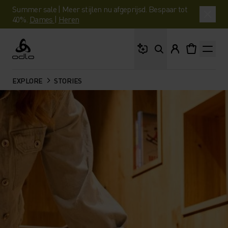
Summer sale | Meer stijlen nu afgeprijsd. Bespaar tot
40%.
Dames
|
Heren
Waar ben je naar op 
Odlo
EXPLORE
STORIES