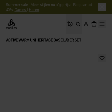
Summer sale | Meer stijlen nu afgeprijsd. Bespaar tot
40%.
Dames
|
Heren
Waar ben je naar op 
Odlo
ACTIVE WARM UNI HERITAGE BASE LAYER SET