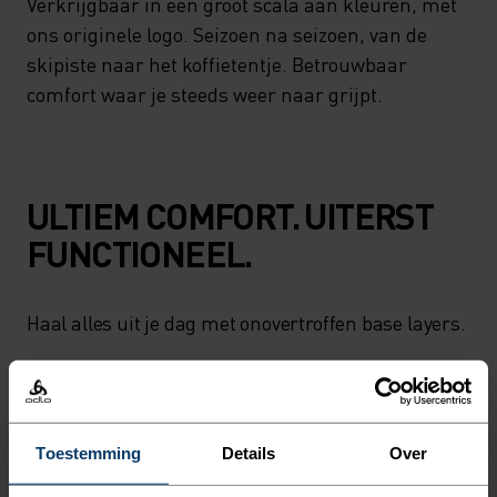
Verkrijgbaar in een groot scala aan kleuren, met
ons originele logo. Seizoen na seizoen, van de
skipiste naar het koffietentje. Betrouwbaar
comfort waar je steeds weer naar grijpt.
ULTIEM COMFORT. UITERST
FUNCTIONEEL.
Haal alles uit je dag met onovertroffen base layers.
ACTIVITEITSNIVEAU
Toestemming
Details
Over
LAAG
MATIG
HOOG