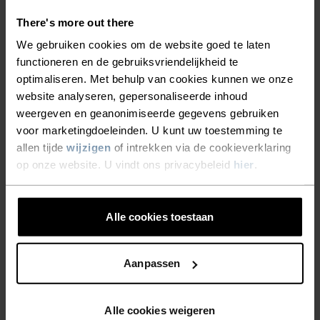
There's more out there
We gebruiken cookies om de website goed te laten
SOORT ACTIVITEIT
WAT DAN OOK MATIGE INTENSITEIT
functioneren en de gebruiksvriendelijkheid te
Wandelen - Skiën & Snow
optimaliseren. Met behulp van cookies kunnen we onze
website analyseren, gepersonaliseerde inhoud
weergeven en geanonimiseerde gegevens gebruiken
voor marketingdoeleinden. U kunt uw toestemming te
MATERIAALSPECIFICATIE
SYNTHETISCH
MERINO
allen tijde
wijzigen
of intrekken via de cookieverklaring
Synthetisch - voelt als een tweede huid – rekbaar,
op onze website. U vindt ons privacybeleid
hier
.
uitzonderlijk licht, uitstekend vochtregulerend, helpt de
lichaamstemperatuur te reguleren, droogt sneller dan
natuurlijke vezels en is duurzamer.
Alle cookies toestaan
TEMPERATUUR CONTROLE SYSTEEM
Aanpassen
WARM
Alle cookies weigeren