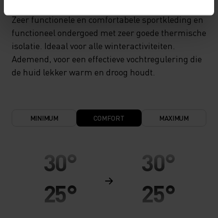
Zeer functionele en comfortabele sportkleding en
functioneel ondergoed met zeer goede thermische
isolatie. Ideaal voor alle winteractiviteiten.
Ademend, voor een effectieve vochtregulering die
de huid lekker warm en droog houdt.
MINIMUM
COMFORT
MAXIMUM
30°
30°
25°
25°