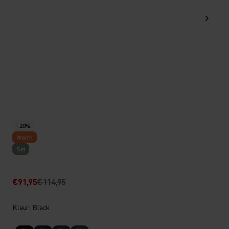
-20%
Warm
Set
€91,95
€114,95
Kleur: Black