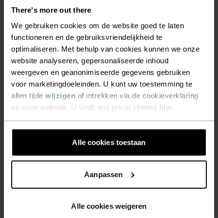
ERVAAR HET MOMENT
There's more out there
We gebruiken cookies om de website goed te laten
Performance kleding die zo warm en ademend is,
functioneren en de gebruiksvriendelijkheid te
dat jij je op al het andere kunt richten.
optimaliseren. Met behulp van cookies kunnen we onze
website analyseren, gepersonaliseerde inhoud
weergeven en geanonimiseerde gegevens gebruiken
voor marketingdoeleinden. U kunt uw toestemming te
ACTIVITEITSNIVEAU
allen tijde
wijzigen
of intrekken via de cookieverklaring
op onze website. U vindt ons privacybeleid
hier
.
LAAG
MATIG
HOOG
Alle cookies toestaan
SOORT ACTIVITEIT
WAT DAN OOK MATIGE INTENSITEIT
Wandelen - Skiën & Snow
Aanpassen
Alle cookies weigeren
MATERIAAL