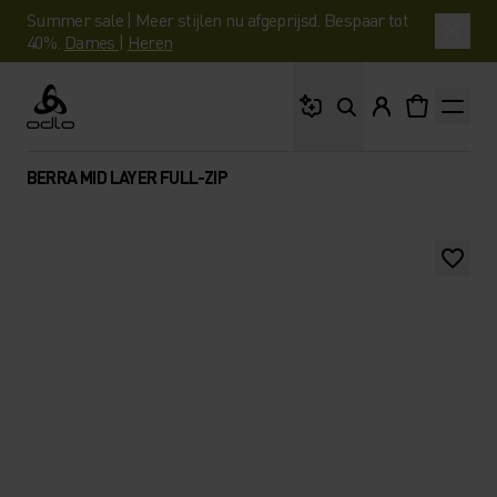
Summer sale | Meer stijlen nu afgeprijsd. Bespaar tot
40%.
Dames
|
Heren
Waar ben je naar op 
Odlo
BERRA MID LAYER FULL-ZIP