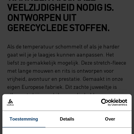
VEELZIJDIGHEID NODIG IS.
ONTWORPEN UIT
GERECYCLEDE STOFFEN.
Als de temperatuur schommelt of als je harder
gaat wil je je laagjes kunnen aanpassen. Het
liefst zo gemakkelijk mogelijk. Deze stretch-fleece
met lange mouwen en rits is ontworpen voor
vrijheid, avontuur en prestatie. Gemaakt in onze
eigen Europese fabriek. Dit zachte juweeltje is
alles wat skiërs en hikers nodig hebben om warm
te blijven. Klaar voor alles, net als jij.
Toestemming
Details
Over