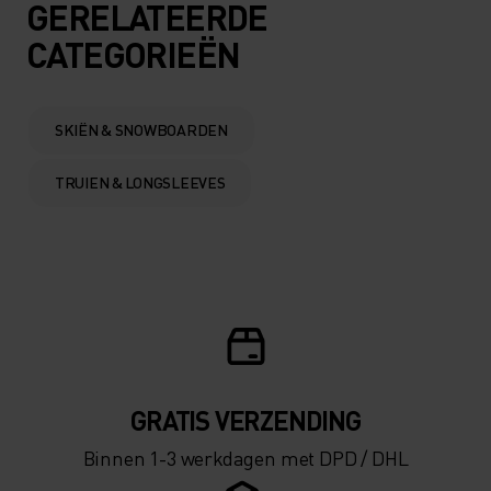
5°
5°
GERELATEERDE
CATEGORIEËN
0°
0°
-5°
-5°
SKIËN & SNOWBOARDEN
TRUIEN & LONGSLEEVES
-10°
-10°
-15°
-15°
-20°
-20°
-25°
-25°
GRATIS VERZENDING​​​​​​​​​​​​​​
Binnen 1-3 werkdagen met DPD / DHL