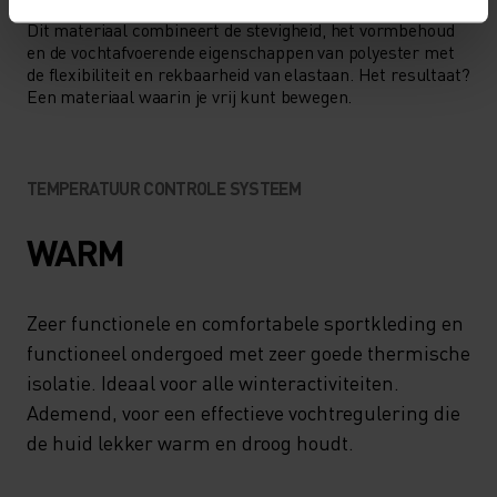
POLYESTER & ELASTAAN
Dit materiaal combineert de stevigheid, het vormbehoud
en de vochtafvoerende eigenschappen van polyester met
de flexibiliteit en rekbaarheid van elastaan. Het resultaat?
Een materiaal waarin je vrij kunt bewegen.
TEMPERATUUR CONTROLE SYSTEEM
WARM
Zeer functionele en comfortabele sportkleding en
functioneel ondergoed met zeer goede thermische
isolatie. Ideaal voor alle winteractiviteiten.
Ademend, voor een effectieve vochtregulering die
de huid lekker warm en droog houdt.