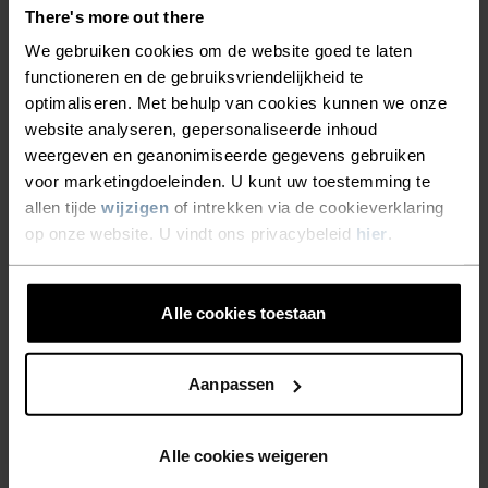
Performance kleding die zo warm en ademend is,
There's more out there
dat jij je op al het andere kunt richten.
We gebruiken cookies om de website goed te laten
functioneren en de gebruiksvriendelijkheid te
optimaliseren. Met behulp van cookies kunnen we onze
website analyseren, gepersonaliseerde inhoud
ACTIVITEITSNIVEAU
weergeven en geanonimiseerde gegevens gebruiken
voor marketingdoeleinden. U kunt uw toestemming te
LAAG
MATIG
HOOG
allen tijde
wijzigen
of intrekken via de cookieverklaring
op onze website. U vindt ons privacybeleid
hier
.
SOORT ACTIVITEIT
WAT DAN OOK MATIGE INTENSITEIT
Alle cookies toestaan
Wandelen - Skiën & Snow
Aanpassen
MATERIAAL
POLYESTER
Alle cookies weigeren
Polyester is een stevige, synthetische vezel met
vochtafvoerende en sneldrogende eigenschappen. Het