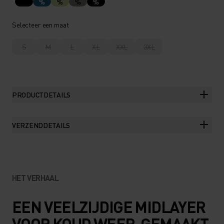
%
%
%
%
Selecteer een maat
S
M
L
XL
XXL
3XL
PRODUCTDETAILS
VERZENDDETAILS
HET VERHAAL
EEN VEELZIJDIGE MIDLAYER
VOOR KOUD WEER. GEMAAKT