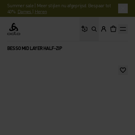
Summer sale | Meer stijlen nu afgeprijsd. Bespaar tot
40%.
Dames
|
Heren
Waar ben je naar op 
Odlo
BESSO MID LAYER HALF-ZIP