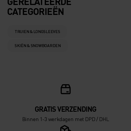
GERELATEERDE
CATEGORIEËN
0°
0°
-5°
-5°
TRUIEN & LONGSLEEVES
SKIËN & SNOWBOARDEN
-10°
-10°
-15°
-15°
-20°
-20°
-25°
-25°
GRATIS VERZENDING​​​​​​​​​​​​​​
Binnen 1-3 werkdagen met DPD / DHL
-30°
-30°