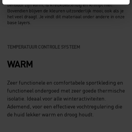
behoudt zijn vorm, is kreukbestendig en krimpt niet.
Bovendien blijven de kleuren uitzonderlijk mooi, ook als je
het veel draagt. Je vindt dit materiaal onder andere in onze
base layers.
TEMPERATUUR CONTROLE SYSTEEM
WARM
Zeer functionele en comfortabele sportkleding en
functioneel ondergoed met zeer goede thermische
isolatie. Ideaal voor alle winteractiviteiten.
Ademend, voor een effectieve vochtregulering die
de huid lekker warm en droog houdt.