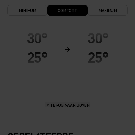
MINIMUM
COMFORT
MAXIMUM
30°
30°
25°
25°
20°
20°
15°
15°
TERUG NAAR BOVEN
10°
10°
5°
5°