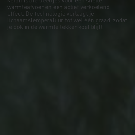
warmteafvoer en een actief verkoelend
effect. De technologie verlaagt je
-10°
-10°
lichaamstemperatuur tot wel één graad, zodat
je ook in de warmte lekker koel blijft.
-15°
-15°
-20°
-20°
-25°
-25°
-30°
-30°