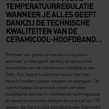
TEMPERATUURREGULATIE
WANNEER JE ALLES GEEFT
DANKZIJ DE TECHNISCHE
KWALITEITEN VAN DE
CERAMICOOL-HOOFDBAND
VAN ODLO. EEN LAGERE
HUIDTEMPERATUUR KAN HET
Profiteer van goede temperatuurregulatie
wanneer je alles geeft dankzij de technische
VERSCHIL MAKEN TUSSEN
kwaliteiten van de Ceramicool-hoofdband van
STOPPEN EN DOORGAAN. DE
Odlo. Een lagere huidtemperatuur kan het
COMFORTABELE
verschil maken tussen stoppen en doorgaan. De
CERAMICOOL-MESH VAN
comfortabele Ceramicool-mesh van deze
hoofdband voorziet in uitstekende vochtregulatie
DEZE HOOFDBAND VOORZIET
en bevat keramische deeltjes die je actief tot 1 °C
IN UITSTEKENDE
koelen, De Ceramicool-hoofdband van Odlo heeft