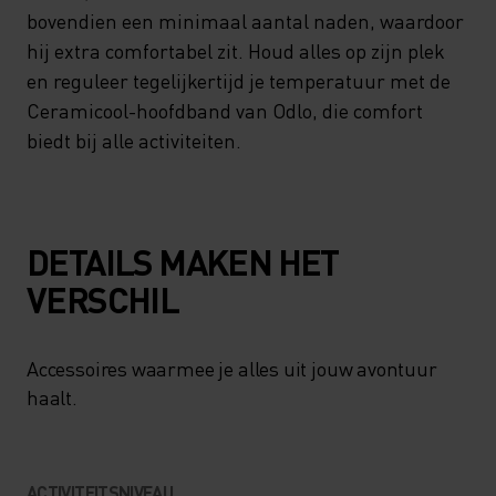
VOCHTREGULATIE EN BEVAT
bovendien een minimaal aantal naden, waardoor
KERAMISCHE DEELTJES DIE
hij extra comfortabel zit. Houd alles op zijn plek
en reguleer tegelijkertijd je temperatuur met de
JE ACTIEF TOT 1 °C KOELEN,
Ceramicool-hoofdband van Odlo, die comfort
DE CERAMICOOL-
biedt bij alle activiteiten.
HOOFDBAND VAN ODLO
HEEFT BOVENDIEN EEN
MINIMAAL AANTAL NADEN,
DETAILS MAKEN HET
WAARDOOR HIJ EXTRA
VERSCHIL
COMFORTABEL ZIT. HOUD
ALLES OP ZIJN PLEK EN
Accessoires waarmee je alles uit jouw avontuur
REGULEER TEGELIJKERTIJD
haalt.
JE TEMPERATUUR MET DE
CERAMICOOL-HOOFDBAND
ACTIVITEITSNIVEAU