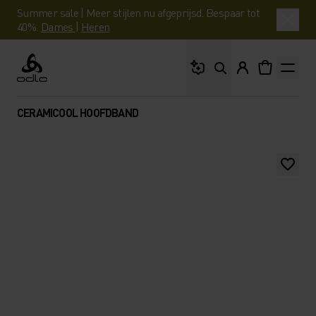
Summer sale | Meer stijlen nu afgeprijsd. Bespaar tot
40%.
Dames
|
Heren
Waar ben je naar op 
Odlo
CERAMICOOL HOOFDBAND