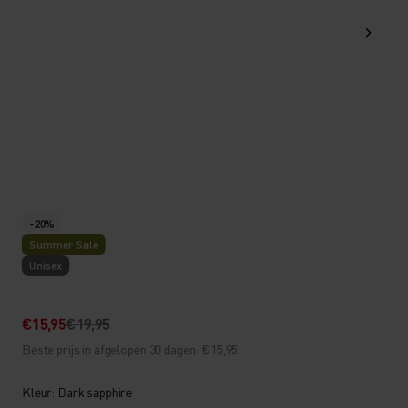
-20%
Summer Sale
Unisex
€15,95
€19,95
Beste prijs in afgelopen 30 dagen: €15,95
Kleur: Dark sapphire