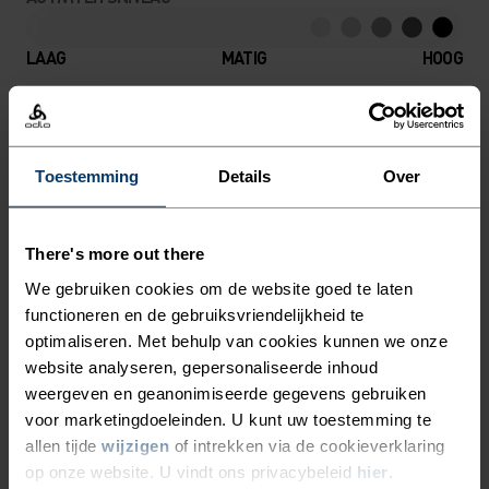
VAN ODLO, DIE COMFORT
BIEDT BIJ ALLE
LAAG
MATIG
HOOG
ACTIVITEITEN.
SOORT ACTIVITEIT
WAT DAN OOK HOGE INTENSITEIT
Toestemming
Details
Over
Mountainbiken - Gravel - Fietsen
There's more out there
MATERIAAL
We gebruiken cookies om de website goed te laten
POLYAMIDE EN ELASTAAN
functioneren en de gebruiksvriendelijkheid te
Dit materiaal combineert de eigenschappen van
polyamide (elastisch, zacht en sterk) met de rekbaarheid
optimaliseren. Met behulp van cookies kunnen we onze
van elastaan. Nauwsluitende producten van dit materiaal,
website analyseren, gepersonaliseerde inhoud
zoals onze hardloop- of sporttights, zijn ongelooflijk
weergeven en geanonimiseerde gegevens gebruiken
comfortabel.
voor marketingdoeleinden. U kunt uw toestemming te
allen tijde
wijzigen
of intrekken via de cookieverklaring
op onze website. U vindt ons privacybeleid
hier
.