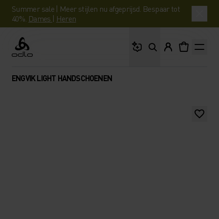
Summer sale | Meer stijlen nu afgeprijsd. Bespaar tot
40%.
Dames
|
Heren
Waar ben je naar op 
Odlo
ENGVIK LIGHT HANDSCHOENEN