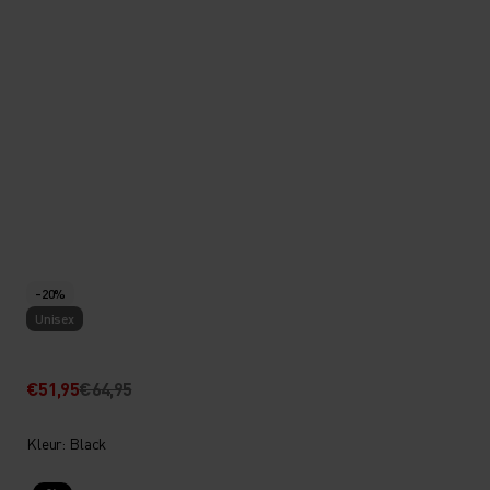
-20%
Unisex
€51,95
€64,95
Kleur: Black