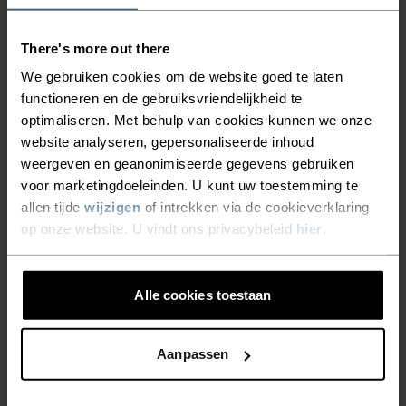
JE ALTIJD KUNT BLIJVEN
zwaarste trainingssessies. De zachte binnenkant
is ultracomfortabel tijdens een spannende
TRAINEN. DE HOGE
There's more out there
wedstrijd en de reflecterende details zorgen
ELASTICITEIT EN
We gebruiken cookies om de website goed te laten
ervoor dat je beter zichtbaar bent bij weinig licht
functioneren en de gebruiksvriendelijkheid te
SNELDROGENDE
tijdens late trainingssessies. Ga dit seizoen een
optimaliseren. Met behulp van cookies kunnen we onze
EIGENSCHAPPEN ZORGEN
stapje verder met de Aeolus Light-handschoenen,
website analyseren, gepersonaliseerde inhoud
Odlo's nieuwste lichtgewicht presterende
weergeven en geanonimiseerde gegevens gebruiken
ERVOOR DAT JE JE
voor marketingdoeleinden. U kunt uw toestemming te
accessoire voor langlaufen.
ONBELEMMERD, DROOG EN
allen tijde
wijzigen
of intrekken via de cookieverklaring
op onze website. U vindt ons privacybeleid
hier
.
WARM VOELT TIJDENS DE
ZWAARSTE
DETAILS MAKEN HET
TRAININGSSESSIES. DE
Alle cookies toestaan
VERSCHIL
ZACHTE BINNENKANT IS
ULTRACOMFORTABEL
Aanpassen
Accessoires waarmee je alles uit jouw avontuur
TIJDENS EEN SPANNENDE
haalt.