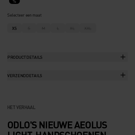
%
Selecteer een maat
XS
S
M
L
XL
XXL
PRODUCTDETAILS
VERZENDDETAILS
HET VERHAAL
ODLO'S NIEUWE AEOLUS
LIGHT-HANDSCHOENEN