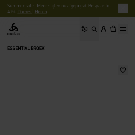
Summer sale | Meer stijlen nu afgeprijsd. Bespaar tot
40%.
Dames
|
Heren
Waar ben je naar op 
Odlo
ESSENTIAL BROEK