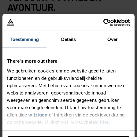
AVONTUUR.
De Essentials wandelbroek is gemaakt van deels
gerecycled, waterbestendig materiaal en is
Toestemming
Details
Over
perfect om op pad te gaan in de natuur of in de
stad. De broek is superlicht en stretchy, waardoor
het een ideale allrounder is voor de zomer. De
There's more out there
brede tailleband is voorzien van een geïntegreerd
We gebruiken cookies om de website goed te laten
trekkoord waarmee je de perfecte pasvorm
functioneren en de gebruiksvriendelijkheid te
creëert. Onverwachte bui? De regen krijgt geen
optimaliseren. Met behulp van cookies kunnen we onze
kans dankzij het buitenmateriaal met 95%
website analyseren, gepersonaliseerde inhoud
polyamide, dat behandeld is met een
weergeven en geanonimiseerde gegevens gebruiken
voor marketingdoeleinden. U kunt uw toestemming te
waterafstotende coating. De steekzakken en het
allen tijde
wijzigen
of intrekken via de cookieverklaring
subtiele ton-sur-ton logo maken dit model
op onze website. U vindt ons privacybeleid
hier
.
helemaal af. Een sportieve broek, gemaakt voor
actievelingen die altijd in beweging zijn.