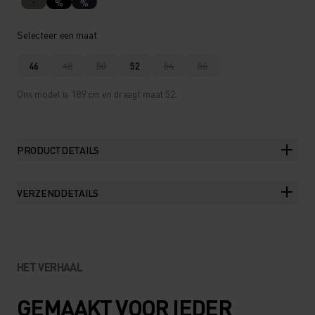
%
%
Selecteer een maat
46
48
50
52
54
56
Ons model is 189 cm en draagt maat 52.
PRODUCTDETAILS
VERZENDDETAILS
HET VERHAAL
GEMAAKT VOOR IEDER