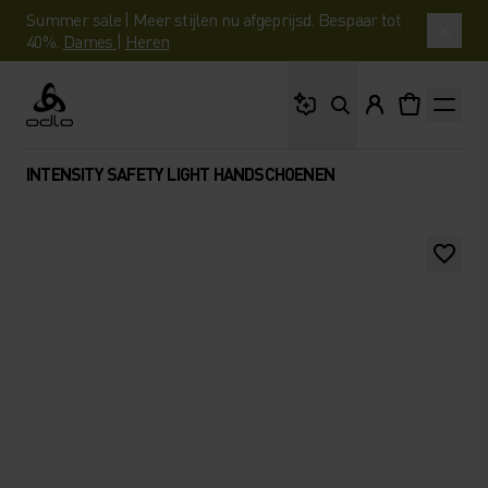
Summer sale | Meer stijlen nu afgeprijsd. Bespaar tot
40%.
Dames
|
Heren
Waar ben je naar op 
Odlo
INTENSITY SAFETY LIGHT HANDSCHOENEN