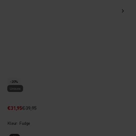
-20%
Unisex
€31,95
€39,95
Kleur: Fudge