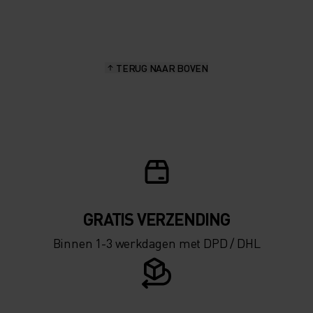
20°
20°
15°
15°
TERUG NAAR BOVEN
10°
10°
5°
5°
0°
0°
-5°
-5°
GRATIS VERZENDING​​​​​​​​​​​​​​
Binnen 1-3 werkdagen met DPD / DHL
-10°
-10°