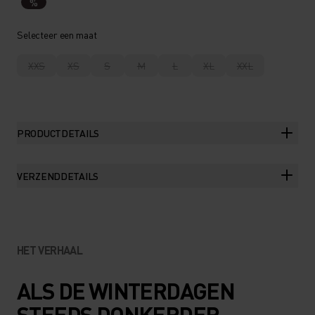
%
Selecteer een maat
XXS
XS
S
M
L
XL
XXL
PRODUCTDETAILS
VERZENDDETAILS
HET VERHAAL
ALS DE WINTERDAGEN
STEEDS DONKERDER