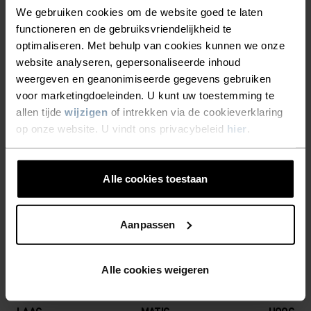
STRETCH VOELT ZACHT AAN
We gebruiken cookies om de website goed te laten
aan de kou bloot te stellen. Zorg voor extra
functioneren en de gebruiksvriendelijkheid te
zichtbaarheid tijdens je winterse tochten met de
EN ZORGT VOOR
optimaliseren. Met behulp van cookies kunnen we onze
Intensity Safety-handschoenen van Odlo.
BEWEGINGSVRIJHEID.
website analyseren, gepersonaliseerde inhoud
weergeven en geanonimiseerde gegevens gebruiken
DANKZIJ DE TOUCHSCREEN-
voor marketingdoeleinden. U kunt uw toestemming te
COMPTABILITEIT KUN JE JE
allen tijde
wijzigen
of intrekken via de cookieverklaring
DETAILS MAKEN HET
op onze website. U vindt ons privacybeleid
hier
.
SMARTPHONE GEBRUIKEN
VERSCHIL
ZONDER JE HANDEN BUITEN
AAN DE KOU BLOOT TE
Alle cookies toestaan
Accessoires waarmee je alles uit jouw avontuur
STELLEN. ZORG VOOR EXTRA
haalt.
ZICHTBAARHEID TIJDENS JE
Aanpassen
WINTERSE TOCHTEN MET DE
Alle cookies weigeren
INTENSITY SAFETY-
ACTIVITEITSNIVEAU
HANDSCHOENEN VAN ODLO.