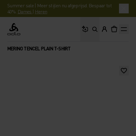
Summer sale | Meer stijlen nu afgeprijsd. Bespaar tot
40%.
Dames
|
Heren
Waar ben je naar op 
Odlo
MERINO TENCEL PLAIN T-SHIRT