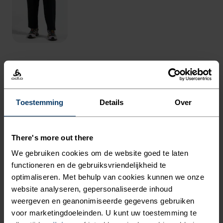
HET VERHAAL
GEMAAKT VAN NATUURLIJKE
Toestemming
Details
Over
VEZELS DIE JE KOEL
HOUDEN.
There's more out there
We gebruiken cookies om de website goed te laten
functioneren en de gebruiksvriendelijkheid te
Dit gemêleerde T-shirt is gemaakt van een
optimaliseren. Met behulp van cookies kunnen we onze
evenredige mix van mulesing-vrije merinowol en
website analyseren, gepersonaliseerde inhoud
verantwoord geproduceerde TENCEL™ lyocell. Dit
weergeven en geanonimiseerde gegevens gebruiken
superlichte materiaal zorgt voor natuurlijke
voor marketingdoeleinden. U kunt uw toestemming te