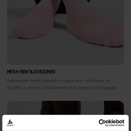
MESH-VENTILATIEZONES
Ademende mesh-panelen zorgen voor ventilatie en
houden je voeten fris wanneer het tempo omhooggaat.