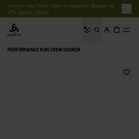
Summer sale | Meer stijlen nu afgeprijsd. Bespaar tot
40%.
Dames
|
Heren
Waar ben je naar op 
Odlo
PERFORMANCE RUN CREW SOKKEN