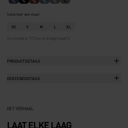
%
%
%
%
%
%
Selecteer een maat
XS
S
M
L
XL
Ons model is 173 cm en draagt maat S.
PRODUCTDETAILS
VERZENDDETAILS
HET VERHAAL
LAAT ELKE LAAG