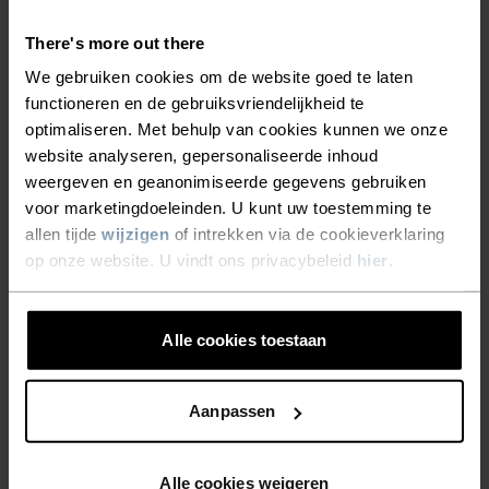
hele winter vind je mij in deze
There's more out there
set."
We gebruiken cookies om de website goed te laten
functioneren en de gebruiksvriendelijkheid te
optimaliseren. Met behulp van cookies kunnen we onze
Hélène Uzabiaga, reawakened atlete
website analyseren, gepersonaliseerde inhoud
weergeven en geanonimiseerde gegevens gebruiken
voor marketingdoeleinden. U kunt uw toestemming te
allen tijde
wijzigen
of intrekken via de cookieverklaring
op onze website. U vindt ons privacybeleid
hier
.
PRODUCTVOORDELEN
Alle cookies toestaan
Aanpassen
Alle cookies weigeren