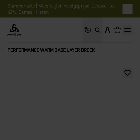
Summer sale | Meer stijlen nu afgeprijsd. Bespaar tot
40%.
Dames
|
Heren
Waar ben je naar op 
Odlo
PERFORMANCE WARM BASE LAYER BROEK