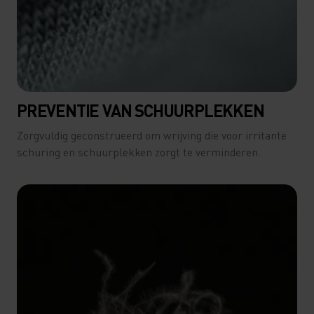
PREVENTIE VAN SCHUURPLEKKEN
Zorgvuldig geconstrueerd om wrijving die voor irritante
schuring en schuurplekken zorgt te verminderen.