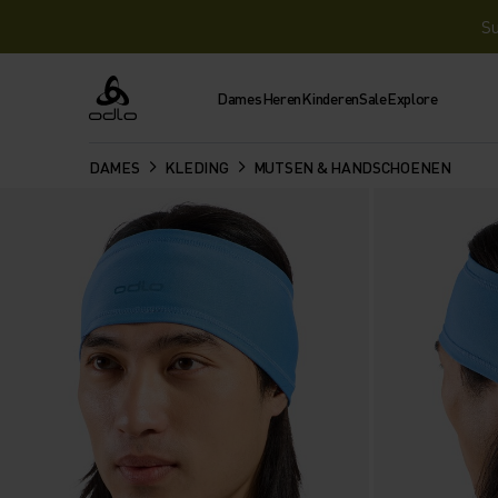
Su
Dames
Heren
Kinderen
Sale
Explore
Odlo
DAMES
KLEDING
MUTSEN & HANDSCHOENEN