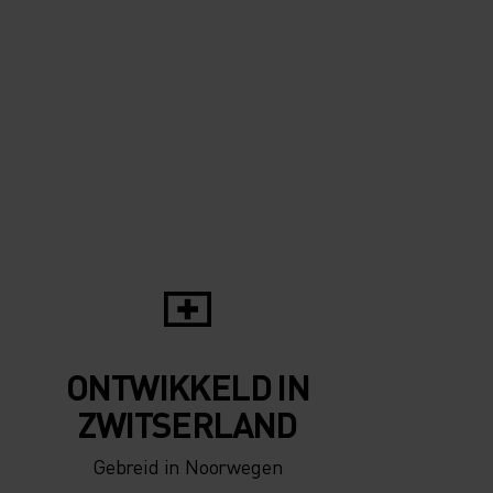
0°
0°
-5°
-5°
-10°
-10°
-15°
-15°
-20°
ONTWIKKELD IN
-20°
ZWITSERLAND
Gebreid in Noorwegen