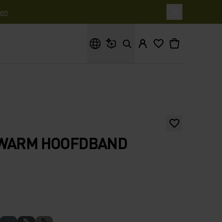
en
Waar ben je naar op zoek?
 WARM HOOFDBAND
%
%