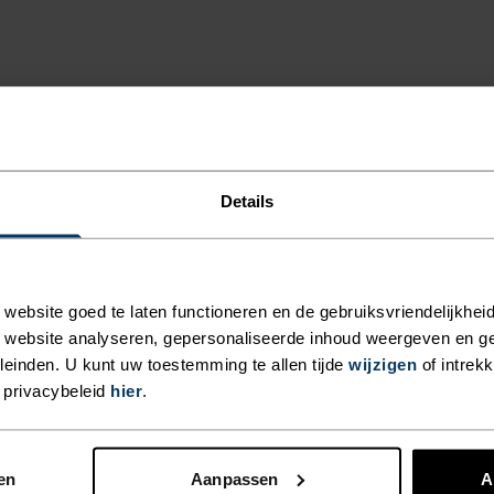
ET VERSCHIL
Details
 haalt.
SOORT ACTIVITEIT
ebsite goed te laten functioneren en de gebruiksvriendelijkheid
WAT DAN OO
 website analyseren, gepersonaliseerde inhoud weergeven en 
INTENSITEIT
einden. U kunt uw toestemming te allen tijde
wijzigen
of intrek
HOOG
Langlaufen - Fiet
 privacybeleid
hier
.
Hardlopen
en
Aanpassen
A