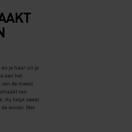
AAKT
N
en je haar uit je
je aan het
n van de meest
 gemaakt van
. Hij helpt zweet
 de winter. Met