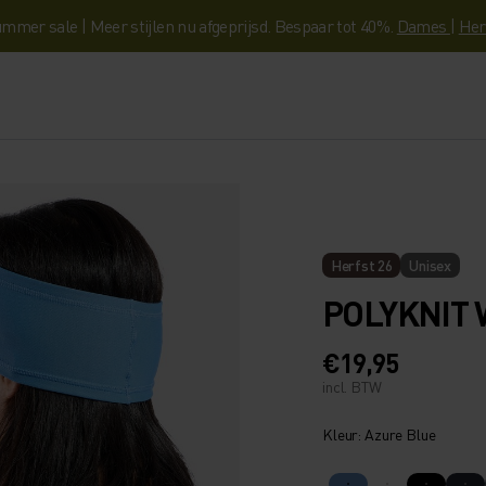
mmer sale | Meer stijlen nu afgeprijsd. Bespaar tot 40%.
Dames
|
Her
Herfst 26
Unisex
POLYKNIT
€19,95
incl. BTW
Kleur: Azure Blue