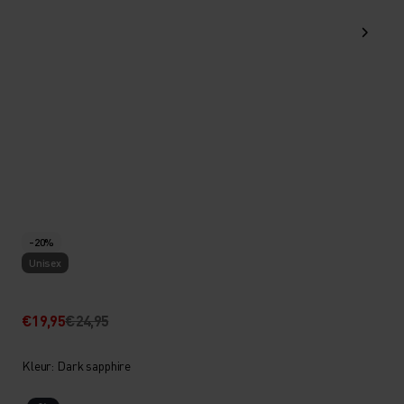
-20%
Unisex
€19,95
€24,95
Kleur: Dark sapphire