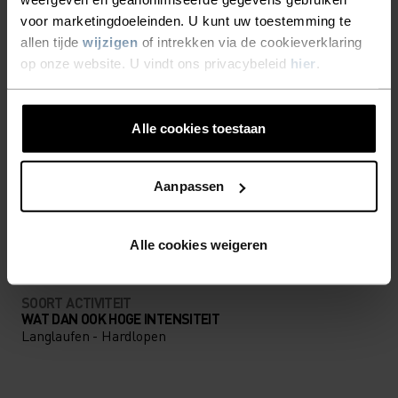
VERSCHIL
voor marketingdoeleinden. U kunt uw toestemming te
allen tijde
wijzigen
of intrekken via de cookieverklaring
op onze website. U vindt ons privacybeleid
hier
.
Accessoires waarmee je alles uit jouw avontuur
haalt.
Alle cookies toestaan
ACTIVITEITSNIVEAU
Aanpassen
LAAG
MATIG
HOOG
Alle cookies weigeren
SOORT ACTIVITEIT
WAT DAN OOK HOGE INTENSITEIT
Langlaufen - Hardlopen