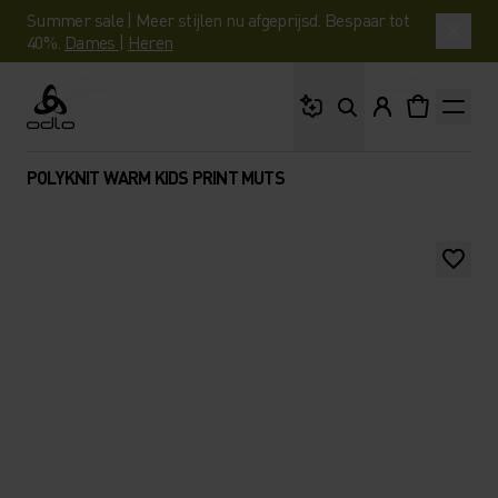
Summer sale | Meer stijlen nu afgeprijsd. Bespaar tot
40%.
Dames
|
Heren
Waar ben je naar op 
Odlo
POLYKNIT WARM KIDS PRINT MUTS