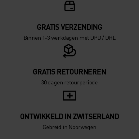
5°
5°
0°
0°
GRATIS VERZENDING​​​​​​​​​​​​​​
Binnen 1-3 werkdagen met DPD / DHL
-5°
-5°
-10°
-10°
GRATIS RETOURNEREN
30 dagen retourperiode
-15°
-15°
-20°
-20°
ONTWIKKELD IN ZWITSERLAND
-25°
-25°
Gebreid in Noorwegen