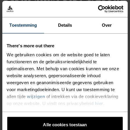
GECONCENTREERD
HARDLOPEN.
Toestemming
Details
Over
Hardloopessentials binnen handbereik, zonder
gestuiter. Berg je sleutels, telefoon, repen en
There's more out there
andere spullen veilig op. Geïntegreerde banden
We gebruiken cookies om de website goed te laten
voor loopstokken of een jack. Gemaakt van zeer
functioneren en de gebruiksvriendelijkheid te
ademende powermesh. Een veelzijdige riem voor
optimaliseren. Met behulp van cookies kunnen we onze
runs, trails en meer.
website analyseren, gepersonaliseerde inhoud
weergeven en geanonimiseerde gegevens gebruiken
voor marketingdoeleinden. U kunt uw toestemming te
allen tijde
wijzigen
of intrekken via de cookieverklaring
DETAILS MAKEN HET
op onze website. U vindt ons privacybeleid
hier
.
VERSCHIL
Alle cookies toestaan