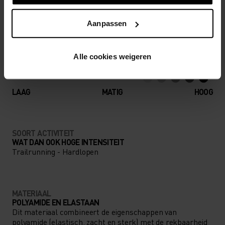
Accessoires waarmee je alles uit jouw avontuur
haalt.
Aanpassen
Alle cookies weigeren
ACTIVITEITSNIVEAU
LAAG
MATIG
HOOG
SOORT ACTIVITEIT
WAT DAN OOK HOGE INTENSITEIT
Trailrunning - Hardlopen
MATERIAAL
POLYAMIDE EN ELASTAAN
Dit materiaal combineert de eigenschappen van
polyamide (elastisch, zacht en sterk) met de rekbaarheid