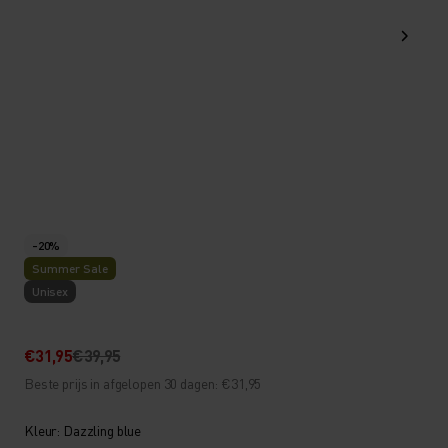
-20%
Summer Sale
Unisex
€31,95
€39,95
Beste prijs in afgelopen 30 dagen: €31,95
Kleur: Dazzling blue