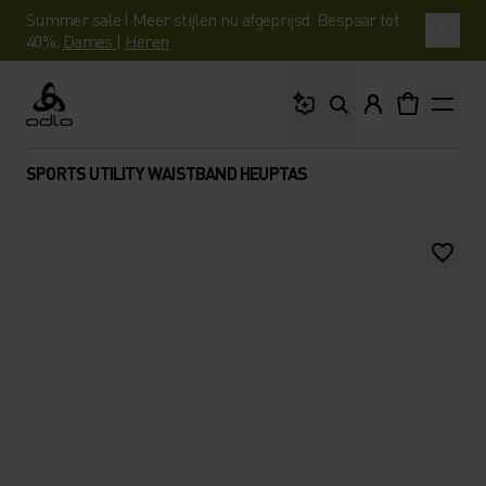
Summer sale | Meer stijlen nu afgeprijsd. Bespaar tot
40%.
Dames
|
Heren
Waar ben je naar op 
Odlo
SPORTS UTILITY WAISTBAND HEUPTAS