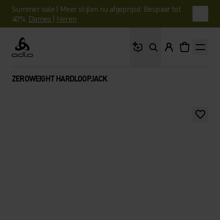
Summer sale | Meer stijlen nu afgeprijsd. Bespaar tot
40%.
Dames
|
Heren
Waar ben je naar op 
Odlo
ZEROWEIGHT HARDLOOPJACK