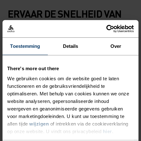
ERVAAR DE SNELHEID VAN
LICHT
Blijf droog. Loop sneller. Performance
Toestemming
Details
Over
hardloopkleding waarin je verder komt.
There's more out there
We gebruiken cookies om de website goed te laten
ACTIVITEITSNIVEAU
functioneren en de gebruiksvriendelijkheid te
optimaliseren. Met behulp van cookies kunnen we onze
LAAG
MATIG
HOOG
website analyseren, gepersonaliseerde inhoud
weergeven en geanonimiseerde gegevens gebruiken
voor marketingdoeleinden. U kunt uw toestemming te
SOORT ACTIVITEIT
allen tijde
wijzigen
of intrekken via de cookieverklaring
WAT DAN OOK HOGE INTENSITEIT
op onze website. U vindt ons privacybeleid
hier
.
Hardlopen