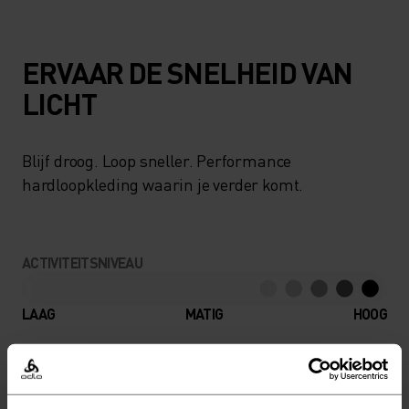
ERVAAR DE SNELHEID VAN
LICHT
Blijf droog. Loop sneller. Performance
hardloopkleding waarin je verder komt.
ACTIVITEITSNIVEAU
LAAG
MATIG
HOOG
SOORT ACTIVITEIT
WAT DAN OOK HOGE INTENSITEIT