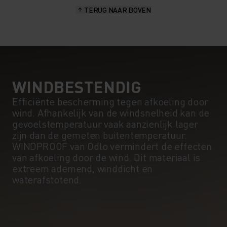
TERUG NAAR BOVEN
10°
10°
5°
5°
0°
0°
WINDBESTENDIG
Efficiënte bescherming tegen afkoeling door
wind. Afhankelijk van de windsnelheid kan de
-5°
-5°
gevoelstemperatuur vaak aanzienlijk lager
zijn dan de gemeten buitentemperatuur.
WINDPROOF van Odlo vermindert de effecten
-10°
-10°
van afkoeling door de wind. Dit materiaal is
extreem ademend, winddicht en
waterafstotend.
-15°
-15°
-20°
-20°