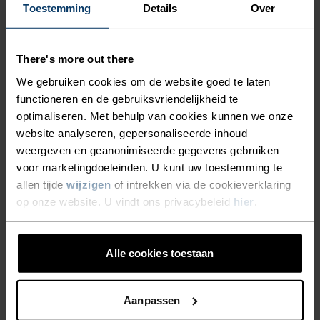
Toestemming
Details
Over
Hardlopen
There's more out there
MATERIAAL
POLYESTER & ELASTAAN
We gebruiken cookies om de website goed te laten
Dit materiaal combineert de stevigheid, het vormbehoud
functioneren en de gebruiksvriendelijkheid te
en de vochtafvoerende eigenschappen van polyester met
optimaliseren. Met behulp van cookies kunnen we onze
de flexibiliteit en rekbaarheid van elastaan. Het resultaat?
website analyseren, gepersonaliseerde inhoud
Een materiaal waarin je vrij kunt bewegen.
weergeven en geanonimiseerde gegevens gebruiken
voor marketingdoeleinden. U kunt uw toestemming te
allen tijde
wijzigen
of intrekken via de cookieverklaring
TEMPERATUUR CONTROLE SYSTEEM
op onze website. U vindt ons privacybeleid
hier
.
WARM
Alle cookies toestaan
Zeer functionele en comfortabele sportkleding en
Aanpassen
functioneel ondergoed met zeer goede thermische