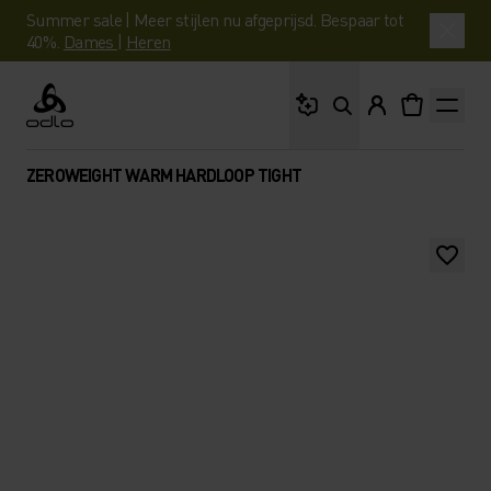
Summer sale | Meer stijlen nu afgeprijsd. Bespaar tot
40%.
Dames
|
Heren
Waar ben je naar op 
Odlo
ZEROWEIGHT WARM HARDLOOP TIGHT