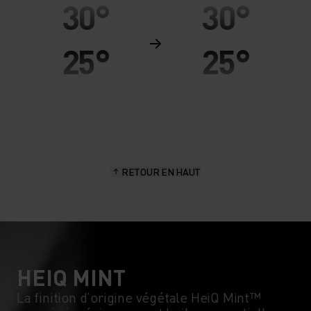
30°
30°
25°
25°
20°
20°
15°
15°
RETOUR EN HAUT
10°
10°
5°
5°
0°
0°
HEIQ MINT
La finition d’origine végétale HeiQ Mint™