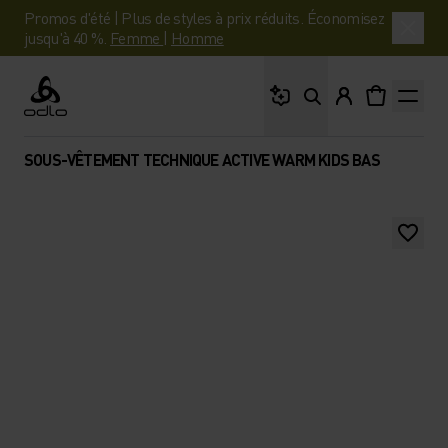
Promos d'été | Plus de styles à prix réduits. Économisez
jusqu'à 40 %.
Femme
|
Homme
Que cherches-tu ?
Odlo
SOUS-VÊTEMENT TECHNIQUE ACTIVE WARM KIDS BAS