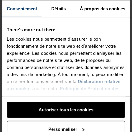
Consentement
Détails
À propos des cookies
TYPE D’ACTIVITÉ
ACTIVITÉS À INTENSITÉ MODÉRÉE
There's more out there
Randonnée - Ski et snow
Les cookies nous permettent d'assurer le bon
fonctionnement de notre site web et d'améliorer votre
expérience. Les cookies nous permettent d'anlayser les
CARACTÉRISTIQUES DU TISSU
performances de notre site web, de te proposer du
SYNTHÉTIQUE
MERINO
Synthétique - sensation seconde peau - extensible,
contenu personnalisé et d'utiliser des données anonymes
exceptionnellement léger, excellent transfert d'humidité,
à des fins de marketing. À tout moment, tu peux modifier
aide à réguler la température Synthétique - sensation
ou retirer ton consentement sur la
Déclaration relative
seconde peau - extensible, exceptionnellement léger,
aux cookies
ou lire notre
Politique de Protection des
excellent transfert d'humidité, aide à réguler la
données
.
température corporelle, sèche plus rapidement que les
fibres naturelles et offre une plus grande résistance dans
le temps.
Autoriser tous les cookies
Personnaliser