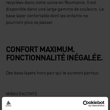
recyclées dans notre usine en Roumanie. Il est
disponible dans une large gamme de couleurs. Le
base layer confortable dont les enfants ne
pourront plus se passer.
CONFORT MAXIMUM.
FONCTIONNALITÉ INÉGALÉE.
Des base layers hors pair qui te suivront partout.
NIVEAU D'ACTIVITÉ
BAS
MODÉRÉ
ÉLEVÉ