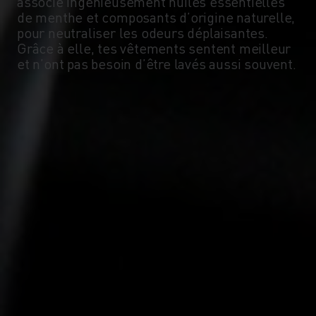
associe ingénieusement huiles essentielles
-5°
-5°
de menthe et composants d’origine naturelle,
pour neutraliser les odeurs déplaisantes.
Grâce à elle, tes vêtements sentent meilleur
-10°
-10°
et n’ont pas besoin d’être lavés aussi souvent.
-15°
-15°
-20°
-20°
-25°
-25°
-30°
-30°