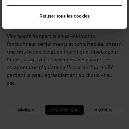
SYSTÈME DE CONTRÔLE DE LA TEMPÉRATURE
WARM
Refuser tous les cookies
Vêtements de sport et sous-vêtements
fonctionnels, performants et confortables, offrant
une très bonne isolation thermique. Idéaux pour
toutes les activités hivernales. Respirants, ils
assurent une régulation efficace de l'humidité,
gardant la peau agréablement au chaud et au
sec.
MINIMUM
CONFORT IDÉAL
MAXIMUM