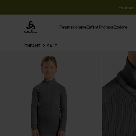
Promos d
Femme
Homme
Enfant
Promos
Explore
Odlo
ENFANT
SALE