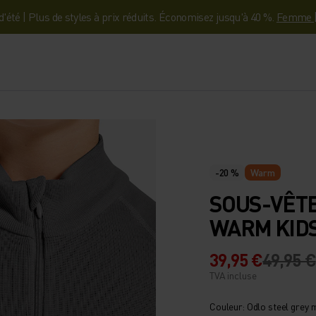
'été | Plus de styles à prix réduits. Économisez jusqu'à 40 %.
Femme
-20 %
Warm
SOUS-VÊT
WARM KIDS
39,95 €
49,95 €
TVA incluse
Couleur: Odlo steel grey 