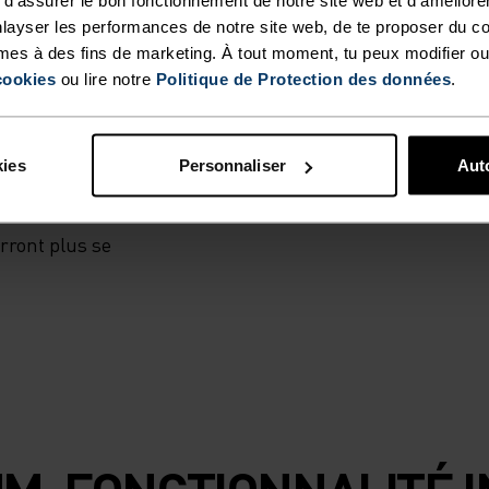
 enfants à l’aise
layser les performances de notre site web, de te proposer du c
t extensible, il
mes à des fins de marketing. À tout moment, tu peux modifier ou
stes jusqu’au
cookies
ou lire notre
Politique de Protection des données
.
nt avec protège
rmeture semi-
Ce modèle est
kies
Personnaliser
Auto
 notre usine en
de couleurs. Le
rront plus se