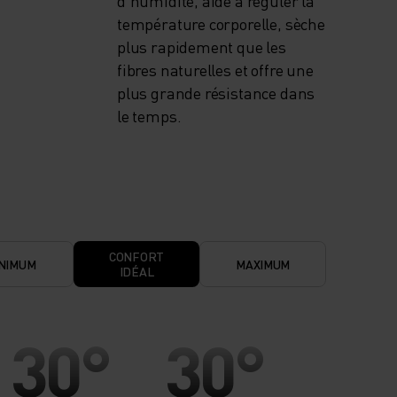
d'humidité, aide à réguler la
température corporelle, sèche
plus rapidement que les
fibres naturelles et offre une
plus grande résistance dans
le temps.
CONFORT
NIMUM
MAXIMUM
IDÉAL
30°
30°