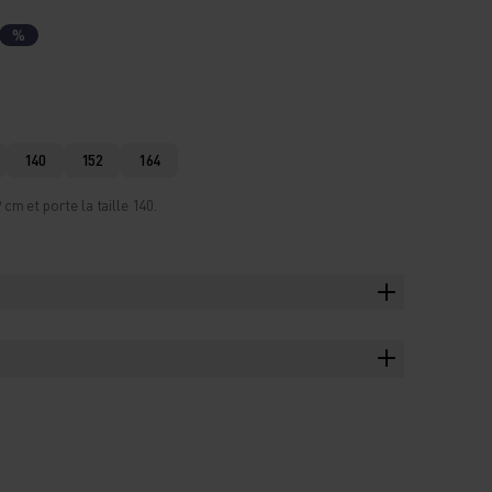
%
140
152
164
m et porte la taille 140.