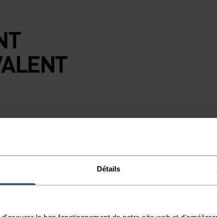
NT
VALENT
.
Détails
 et ce n’est pas
é : il tient
d'assurer le bon fonctionnement de notre site web et d'améliore