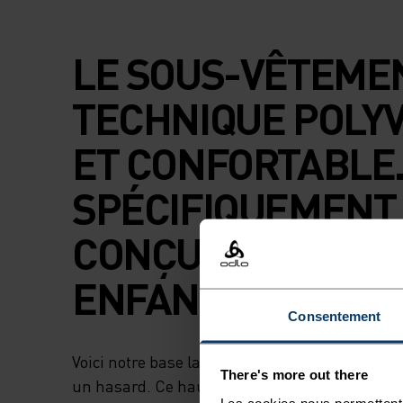
LE SOUS-VÊTEME
TECHNIQUE POLY
ET CONFORTABLE
SPÉCIFIQUEMENT
CONÇU POUR LES
ENFANTS.
Consentement
Voici notre base layer enfant le plus populaire,
There's more out there
un hasard. Ce haut semi-zippé est le parfait alli
Les cookies nous permettent 