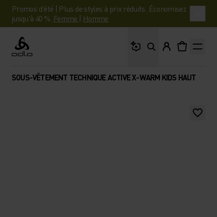
Promos d'été | Plus de styles à prix réduits. Économisez
jusqu'à 40 %.
Femme
|
Homme
Que cherches-tu ?
Odlo
SOUS-VÊTEMENT TECHNIQUE ACTIVE X-WARM KIDS HAUT