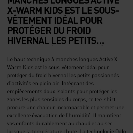
X-WARM KIDS EST LE SOUS-
VÊTEMENT IDÉAL POUR
PROTÉGER DU FROID
HIVERNAL LES PETITS
PASSIONNÉS D’ACTIVITÉS EN
PLEIN AIR. INTÉGRANT DES
Le haut technique à manches longues Active X-
Warm Kids est le sous-vêtement idéal pour
EMPIÈCEMENTS DOUX
protéger du froid hivernal les petits passionnés
ISOLANTS POUR PROTÉGER
d’activités en plein air. Intégrant des
LES ZONES LES PLUS
empiècements doux isolants pour protéger les
SENSIBLES DU CORPS, CE
zones les plus sensibles du corps, ce tee-shirt
procure une chaleur incomparable et permet une
TEE-SHIRT PROCURE UNE
excellente évacuation de l’humidité. Il maintient
CHALEUR INCOMPARABLE ET
vos enfants durablement au chaud et au sec
PERMET UNE EXCELLENTE
lorsque la température chute. La technologie Odlo