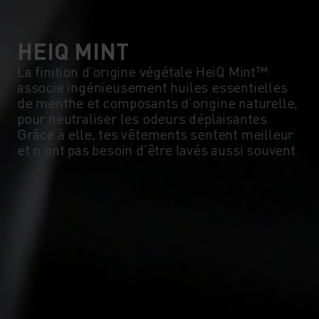
5°
5°
0°
0°
HEIQ MINT
La finition d’origine végétale HeiQ Mint™
associe ingénieusement huiles essentielles
-5°
-5°
de menthe et composants d’origine naturelle,
pour neutraliser les odeurs déplaisantes.
Grâce à elle, tes vêtements sentent meilleur
-10°
-10°
et n’ont pas besoin d’être lavés aussi souvent.
-15°
-15°
-20°
-20°
-25°
-25°