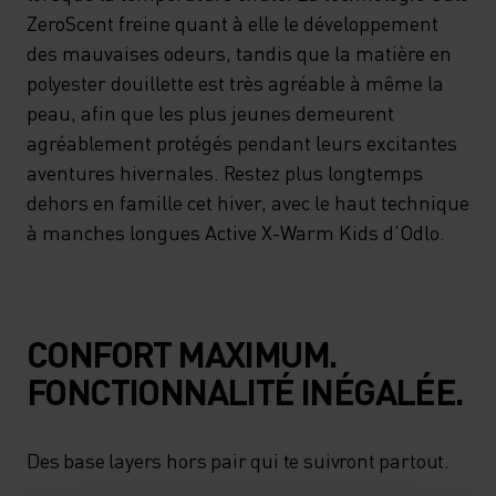
ÉVACUATION DE L’HUMIDITÉ.
ZeroScent freine quant à elle le développement
des mauvaises odeurs, tandis que la matière en
IL MAINTIENT VOS ENFANTS
polyester douillette est très agréable à même la
DURABLEMENT AU CHAUD ET
peau, afin que les plus jeunes demeurent
AU SEC LORSQUE LA
agréablement protégés pendant leurs excitantes
TEMPÉRATURE CHUTE. LA
aventures hivernales. Restez plus longtemps
dehors en famille cet hiver, avec le haut technique
TECHNOLOGIE ODLO
à manches longues Active X-Warm Kids d’Odlo.
ZEROSCENT FREINE QUANT À
ELLE LE DÉVELOPPEMENT
DES MAUVAISES ODEURS,
CONFORT MAXIMUM.
TANDIS QUE LA MATIÈRE EN
FONCTIONNALITÉ INÉGALÉE.
POLYESTER DOUILLETTE EST
TRÈS AGRÉABLE À MÊME LA
Des base layers hors pair qui te suivront partout.
PEAU, AFIN QUE LES PLUS