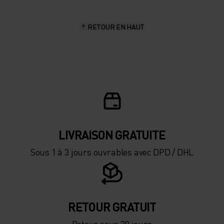
15°
15°
RETOUR EN HAUT
10°
10°
5°
5°
0°
0°
-5°
-5°
LIVRAISON GRATUITE
Sous 1 à 3 jours ouvrables avec DPD / DHL
-10°
-10°
-15°
-15°
RETOUR GRATUIT
Retour sous 30 jours