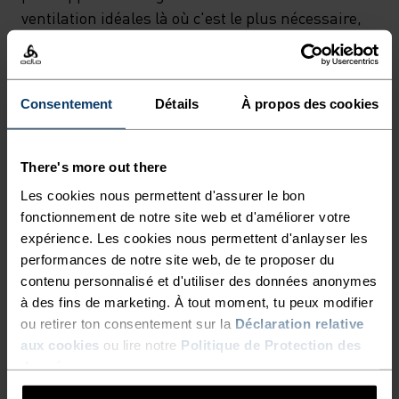
DOUILLET, CE SOUS-
ventilation idéales là où c'est le plus nécessaire,
VÊTEMENT BÉNÉFICIE DE
alors que la construction sans coutures élimine
les irritations, pour un meilleur confort à même
ZONES ERGONOMIQUES
la peau et une plus grande liberté de mouvement.
SPÉCIFIQUES POUR
Consentement
Détails
À propos des cookies
Enfin, les technologies ZeroScent et Effect d'Odlo
APPORTER UNE GESTION DE
créent une barrière antibactérienne qui évite les
L'HUMIDITÉ ET UNE
odeurs indésirables et préserve ainsi, tout au
There's more out there
long de la journée, la fraîcheur des bambins les
VENTILATION IDÉALES LÀ OÙ
Les cookies nous permettent d'assurer le bon
plus énergiques. Pour tenir vos enfants au chaud
fonctionnement de notre site web et d'améliorer votre
C'EST LE PLUS NÉCESSAIRE,
tout en les laissant libres d'exprimer pleinement
expérience. Les cookies nous permettent d'anlayser les
ALORS QUE LA
toute leur excitation face aux étendues enneigées,
performances de notre site web, de te proposer du
CONSTRUCTION SANS
faites confiance au T-shirt à manches longues
contenu personnalisé et d'utiliser des données anonymes
à des fins de marketing. À tout moment, tu peux modifier
Performance Warm Kids pour enfant.
COUTURES ÉLIMINE LES
ou retirer ton consentement sur la
Déclaration relative
IRRITATIONS, POUR UN
aux cookies
ou lire notre
Politique de Protection des
données
.
MEILLEUR CONFORT À MÊME