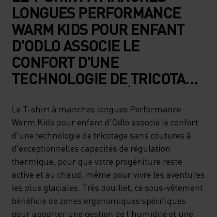
LONGUES PERFORMANCE
WARM KIDS POUR ENFANT
D'ODLO ASSOCIE LE
CONFORT D'UNE
TECHNOLOGIE DE TRICOTAGE
SANS COUTURES À
D'EXCEPTIONNELLES
Le T-shirt à manches longues Performance
Warm Kids pour enfant d'Odlo associe le confort
CAPACITÉS DE RÉGULATION
d'une technologie de tricotage sans coutures à
THERMIQUE, POUR QUE
d'exceptionnelles capacités de régulation
VOTRE PROGÉNITURE RESTE
thermique, pour que votre progéniture reste
ACTIVE ET AU CHAUD, MÊME
active et au chaud, même pour vivre les aventures
les plus glaciales. Très douillet, ce sous-vêtement
POUR VIVRE LES AVENTURES
bénéficie de zones ergonomiques spécifiques
LES PLUS GLACIALES. TRÈS
pour apporter une gestion de l'humidité et une