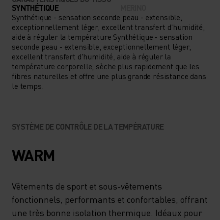
AU CHAUD TOUT EN LES
SYNTHÉTIQUE
MERINO
LAISSANT LIBRES
Synthétique - sensation seconde peau - extensible,
exceptionnellement léger, excellent transfert d'humidité,
D'EXPRIMER PLEINEMENT
aide à réguler la température Synthétique - sensation
seconde peau - extensible, exceptionnellement léger,
TOUTE LEUR EXCITATION
excellent transfert d'humidité, aide à réguler la
FACE AUX ÉTENDUES
température corporelle, sèche plus rapidement que les
fibres naturelles et offre une plus grande résistance dans
ENNEIGÉES, FAITES
le temps.
CONFIANCE AU T-SHIRT À
MANCHES LONGUES
SYSTÈME DE CONTRÔLE DE LA TEMPÉRATURE
PERFORMANCE WARM KIDS
POUR ENFANT.
WARM
Vêtements de sport et sous-vêtements
fonctionnels, performants et confortables, offrant
une très bonne isolation thermique. Idéaux pour