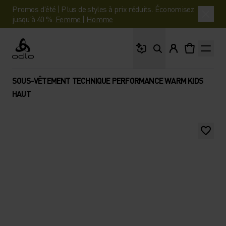
Promos d'été | Plus de styles à prix réduits. Économisez
jusqu'à 40 %.
Femme
|
Homme
Que cherches-tu ?
Odlo
SOUS-VÊTEMENT TECHNIQUE PERFORMANCE WARM KIDS
HAUT