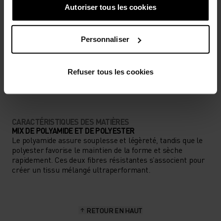
Autoriser tous les cookies
BAS
MODÉRÉ
ÉLEVÉ
Personnaliser
TYPE D’ACTIVITÉ
ACTIVITÉS À HAUTE INTENSITÉ
Refuser tous les cookies
Trail Running - Running
CARACTÉRISTIQUES DES MATIÈRES
MIX DE POLYAMIDE ET DE POLYESTER
Le polyamide assure souplesse et légèreté, tandis que le
polyester favorise le maintien de la forme et sèche
rapidement. Ces deux fibres résistantes s’associent pour
créer un tissu mélangé ultraperformant.
RETOUR EN HAUT