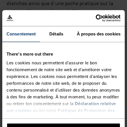
étanches ainsi que d’une poche pratique sur la
poitrine. Une capuche ajustable conçue pour
courir et pourvue d’une visière complète ce
modèle haute performance.Tu n’auras jamais
autant aimé courir sous la pluie.
Consentement
Détails
À propos des cookies
There's more out there
RAPIDE COMME L'ÉCLAIR,
Les cookies nous permettent d'assurer le bon
fonctionnement de notre site web et d'améliorer votre
LÉGER COMME L'AIR
expérience. Les cookies nous permettent d'anlayser les
performances de notre site web, de te proposer du
contenu personnalisé et d'utiliser des données anonymes
Vêtements de running techniques à séchage
à des fins de marketing. À tout moment, tu peux modifier
rapide pour garder une longueur d'avance.
ou retirer ton consentement sur la
Déclaration relative
aux cookies
ou lire notre
Politique de Protection des
données
.
NIVEAU D'ACTIVITÉ