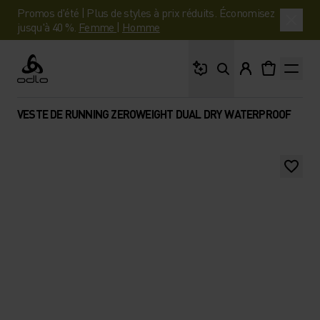
Promos d'été | Plus de styles à prix réduits. Économisez
jusqu'à 40 %.
Femme
|
Homme
Que cherches-tu ?
Odlo
VESTE DE RUNNING ZEROWEIGHT DUAL DRY WATERPROOF