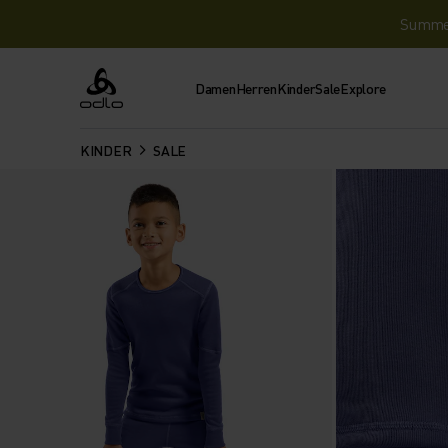
Summer 
Damen
Herren
Kinder
Sale
Explore
Odlo
KINDER
SALE