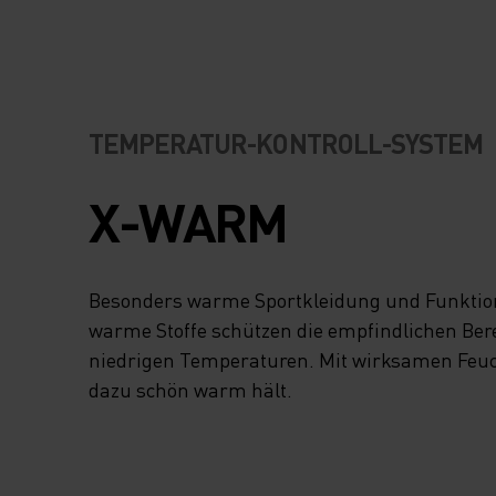
ECHNOLOGIE V
ERHINDERT DIE E
NTSTEHUNG VON 
TEMPERATUR-KONTROLL-SYSTEM
ERÜCHEN, UND DA
X-WARM
EICHE P
OLYESTERMATERIA
Besonders warme Sportkleidung und Funktion
IEGT ANGENEHM A
warme Stoffe schützen die empfindlichen Bere
niedrigen Temperaturen. Mit wirksamen Feuch
ER HAUT, AUCH W
dazu schön warm hält.
AS WINTERLICHE 