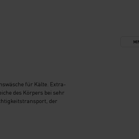
G
MI
S W
L L
swäsche für Kälte. Extra-
UF D
iche des Körpers bei sehr
tigkeitstransport, der
ENN D
A