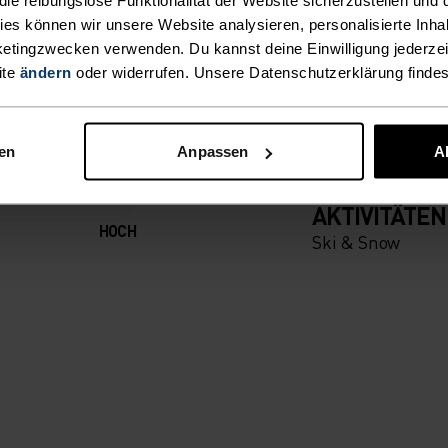
FORT, GRENZENLOSE 
IGKEIT
kies können wir unsere Website analysieren, personalisierte Inha
S
etingzwecken verwenden. Du kannst deine Einwilligung jederzei
 denn du bestimmst, wie
ite
ändern
oder widerrufen. Unsere Datenschutzerklärung finde
WARM U
BT U
nen
Anpassen
A
AKTIVITÄTSART
ALLES MODE
AKTIVITÄTEN
HOCH
K
Ski & Snow
ORGT I
TIVE Z