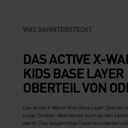
WAS DAHINTERSTECKT
DAS ACTIVE X-W
KIDS BASE LAYER
OBERTEIL VON OD
HÄLT JUNGE OUT
Das Active X-Warm Kids Base Layer Oberteil v
ABENTEURER AUC
junge Outdoor-Abenteurer auch an den kälte
warm. Das langärmlige Funktionsoberteil sch