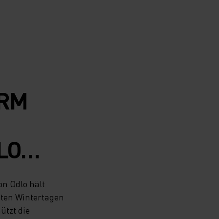
ARM
LO
DOOR-
on Odlo hält
H AN
sten Wintertagen
ützt die