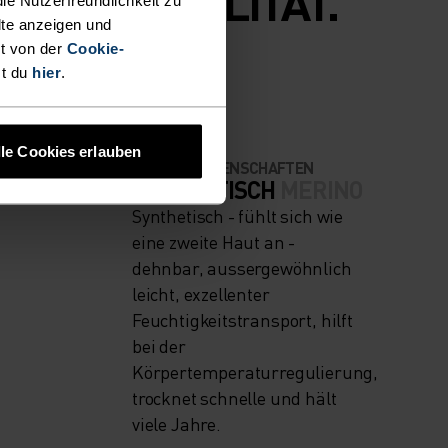
FUNKTIONALITÄT.
lte anzeigen und
t von der
Cookie-
st du
hier
.
lle Cookies erlauben
MATERIALEIGENSCHAFTEN
RATE
SYNTHETISCH
MERINO
Synthetisch - fühlt sich wie
eine zweite Haut an -
dehnbar, aussergewöhnlich
leicht, exzellenter
Feuchtigkeitstransport, hilft
bei der
Körpertemperaturregulierung,
trocknet schnelle und hält
viele Jahre.