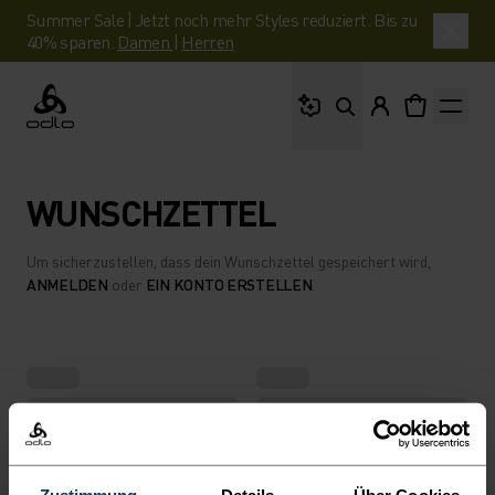
Summer Sale | Jetzt noch mehr Styles reduziert. Bis zu
40% sparen.
Damen
|
Herren
Wonach suchst du?
Odlo
WUNSCHZETTEL
Um sicherzustellen, dass dein Wunschzettel gespeichert wird,
ANMELDEN
oder
EIN KONTO ERSTELLEN
.
Zustimmung
Details
Über Cookies