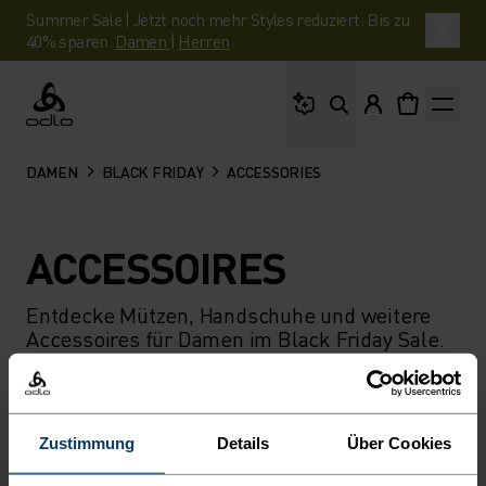
Summer Sale | Jetzt noch mehr Styles reduziert. Bis zu
40% sparen.
Damen
|
Herren
Wonach suchst du?
Odlo
DAMEN
BLACK FRIDAY
ACCESSORIES
ACCESSOIRES
Entdecke Mützen, Handschuhe und weitere
Accessoires für Damen im Black Friday Sale.
Speziell entwickelt für Wärme und Komfort
bei jedem Abenteuer.
Zustimmung
Details
Über Cookies
FILTER
EMPFEHLUNGEN