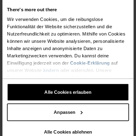
There's more out there
Wir verwenden Cookies, um die reibungslose
Funktionalität der Website sicherzustellen und die
Nutzerfreundlichkeit zu optimieren. Mithilfe von Cookies
KEINE ERGEBNISSE
können wir unsere Website analysieren, personalisierte
Inhalte anzeigen und anonymisierte Daten zu
Marketingzwecken verwenden. Du kannst deine
Einwilligung jederzeit von der
Cookie-Erklärung
auf
unserer Website
ändern
oder widerrufen. Unsere
Datenschutzerklärung findest du
hier
.
Alle Cookies erlauben
Anpassen
KOSTENLOSER VERSAND
Alle Cookies ablehnen
1-3 Werktage mit DHL GoGreen