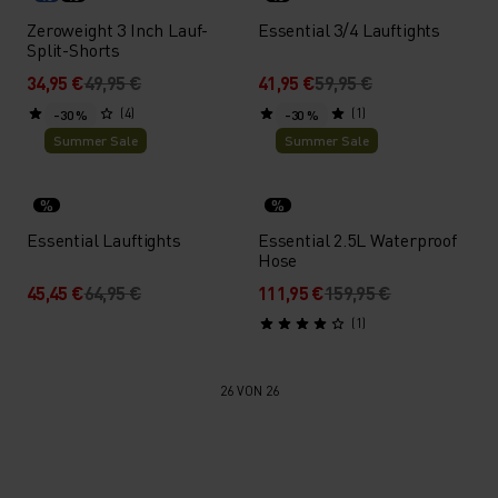
Zeroweight 3 Inch Lauf-
Essential 3/4 Lauftights
Split-Shorts
34,95 €
49,95 €
41,95 €
59,95 €
(4)
(1)
-30 %
-30 %
Summer Sale
Summer Sale
%
%
Essential Lauftights
Essential 2.5L Waterproof
Hose
45,45 €
64,95 €
111,95 €
159,95 €
(1)
26 VON 26