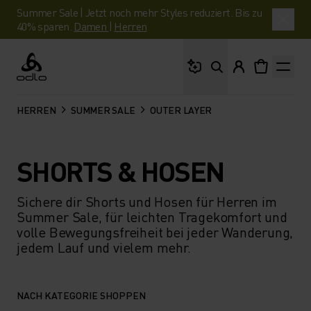
Summer Sale | Jetzt noch mehr Styles reduziert. Bis zu
40% sparen.
Damen
|
Herren
Wonach suchst du?
Odlo
HERREN
SUMMER SALE
OUTER LAYER
SHORTS & HOSEN
Sichere dir Shorts und Hosen für Herren im
Summer Sale, für leichten Tragekomfort und
volle Bewegungsfreiheit bei jeder Wanderung,
jedem Lauf und vielem mehr.
NACH KATEGORIE SHOPPEN