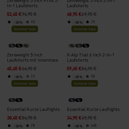
Zeroweight 5 Inch Print 2-
Zeroweight 5 Inch 2-In-1
In-1 Laufshorts
Laufshorts
52,45 €
74,95 €
48,95 €
69,95 €
(3)
(7)
-30 %
-30 %
Summer Sale
Summer Sale
%
%
%
%
%
%
Zeroweight 5 Inch
X-Alp Trail 6 Inch 2-In-1
Laufshorts mit Innenhose
Laufshorts
45,45 €
64,95 €
59,45 €
84,95 €
(1)
(5)
-30 %
-30 %
Summer Sale
Summer Sale
%
%
%
%
Essential Kurze Lauftights
Essential Kurze Lauftights
38,45 €
54,95 €
34,95 €
49,95 €
(9)
(60)
-30 %
-30 %