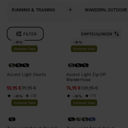
RUNNING & TRAINING
WANDERN, OUTDOOR
FILTER
EMPFEHLUNGEN
-30 %
-30 %
Summer Sale
Summer Sale
%
%
%
%
%
%
Ascent Light Shorts
Ascent Light Zip-Off
Wanderhose
55,95 €
79,95 €
76,95 €
109,95 €
(13)
(11)
-30 %
-30 %
Summer Sale
Summer Sale
%
%
%
%
%