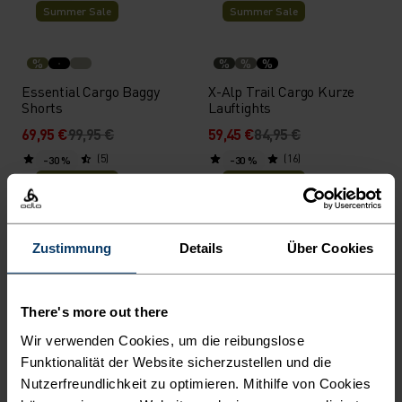
Summer Sale
Summer Sale
%
%
%
%
Essential Cargo Baggy
X-Alp Trail Cargo Kurze
Shorts
Lauftights
69,95 €
99,95 €
59,45 €
84,95 €
(5)
(16)
-30 %
-30 %
Summer Sale
Summer Sale
%
%
%
%
Zustimmung
Details
Über Cookies
Ascent Light Hose
Zeroweight 5 Inch 2-In-1
Laufshorts
69,95 €
99,95 €
48,95 €
69,95 €
There's more out there
(18)
(95)
-30 %
-30 %
Wir verwenden Cookies, um die reibungslose
Summer Sale
Summer Sale
Funktionalität der Website sicherzustellen und die
Nutzerfreundlichkeit zu optimieren. Mithilfe von Cookies