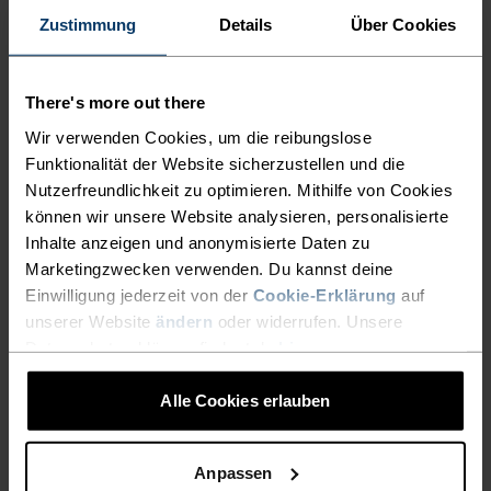
Zustimmung
Details
Über Cookies
KEINE ERGEBNISSE
There's more out there
Wir verwenden Cookies, um die reibungslose
Funktionalität der Website sicherzustellen und die
Nutzerfreundlichkeit zu optimieren. Mithilfe von Cookies
können wir unsere Website analysieren, personalisierte
Inhalte anzeigen und anonymisierte Daten zu
BLACK FRIDAY SALE DAMEN UND HERREN
Marketingzwecken verwenden. Du kannst deine
Einwilligung jederzeit von der
Cookie-Erklärung
auf
unserer Website
ändern
oder widerrufen. Unsere
Datenschutzerklärung findest du
hier
.
Alle Cookies erlauben
Anpassen