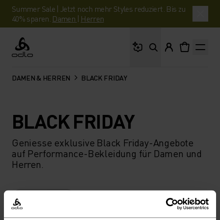
Summer Sale | Jetzt noch mehr Styles reduziert. Bis zu
40% sparen.
Damen
|
Herren
Wonach suchst du?
Odlo
DAMEN & HERREN
BLACK FRIDAY
BLACK FRIDAY
Geniesse exklusive Black Friday-Angebote
auf Performance-Bekleidung für Damen und
Herren.
FILTER
EMPFEHLUNGEN