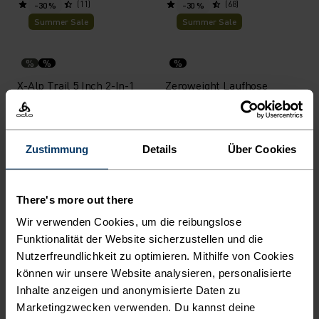
(11)
(68)
-30 %
-30 %
Summer Sale
Summer Sale
%
%
%
X-Alp Trail 5 Inch 2-In-1
Zeroweight Laufhose
Laufshorts
59,45 €
84,95 €
59,45 €
84,95 €
(13)
(19)
-30 %
-30 %
Zustimmung
Details
Über Cookies
Summer Sale
Summer Sale
%
%
%
%
There's more out there
Ascent Medium Support
Essential 7/8 Lauftights
Wir verwenden Cookies, um die reibungslose
Kurze Tights
Funktionalität der Website sicherzustellen und die
48,95 €
69,95 €
41,95 €
59,95 €
Nutzerfreundlichkeit zu optimieren. Mithilfe von Cookies
können wir unsere Website analysieren, personalisierte
(3)
(5)
-30 %
-30 %
Inhalte anzeigen und anonymisierte Daten zu
Summer Sale
Summer Sale
Marketingzwecken verwenden. Du kannst deine