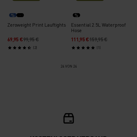
%
%
Zeroweight Print Lauftights
Essential 2.5L Waterproof
Hose
69,95 €
99,95 €
111,95 €
159,95 €
(2)
(1)
24 VON 24