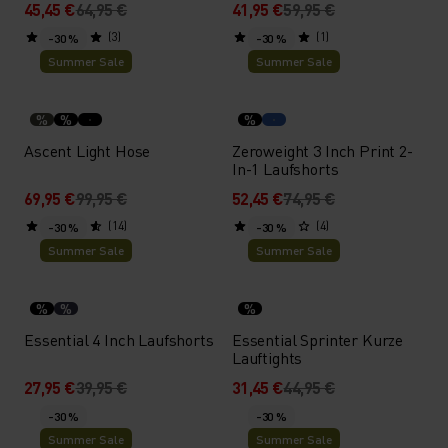
45,45 €
64,95 €
41,95 €
59,95 €
(3)
(1)
-30 %
-30 %
Summer Sale
Summer Sale
%
%
%
Ascent Light Hose
Zeroweight 3 Inch Print 2-
In-1 Laufshorts
69,95 €
99,95 €
52,45 €
74,95 €
(14)
(4)
-30 %
-30 %
Summer Sale
Summer Sale
%
%
%
Essential 4 Inch Laufshorts
Essential Sprinter Kurze
Lauftights
27,95 €
39,95 €
31,45 €
44,95 €
-30 %
-30 %
Summer Sale
Summer Sale