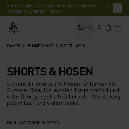
Summer Sale | Jetzt noch mehr Styles reduziert. Bis zu
40% sparen.
Damen
|
Herren
Wonach suchst du?
Odlo
DAMEN
SUMMER SALE
OUTER LAYER
SHORTS & HOSEN
Sichere dir Shorts und Hosen für Damen im
Summer Sale, für leichten Tragekomfort und
volle Bewegungsfreiheit bei jeder Wanderung,
jedem Lauf und vielem mehr.
NACH KATEGORIE SHOPPEN