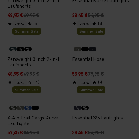
Zeroweight 3 Inch 2-In-1
Essential Kurze Lauftights
Laufshorts
48,95 €
69,95 €
38,45 €
54,95 €
(5)
(7)
-30 %
-30 %
Summer Sale
Summer Sale
%
%
%
%
Zeroweight 3 Inch 2-In-1
Essential Hose
Laufshorts
48,95 €
69,95 €
55,95 €
79,95 €
(20)
(7)
-30 %
-30 %
Summer Sale
Summer Sale
%
%
%
%
%
X-Alp Trail Cargo Kurze
Essential 3/4 Lauftights
Lauftights
59,45 €
84,95 €
38,45 €
54,95 €