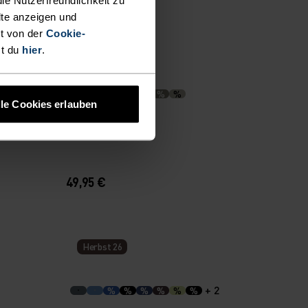
lte anzeigen und
t von der
Cookie-
st du
hier
.
%
%
%
%
%
%
lle Cookies erlauben
e
Cardada T-Shirt
49,95 €
Herbst 26
+ 2
%
%
%
%
%
%