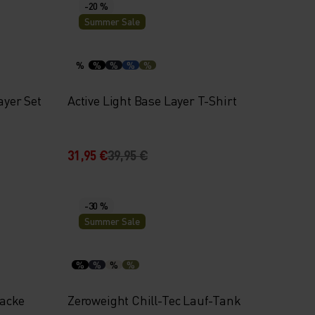
-20 %
Summer Sale
%
%
%
%
%
ayer Set
Active Light Base Layer T-Shirt
31,95 €
39,95 €
-30 %
Summer Sale
%
%
%
%
jacke
Zeroweight Chill-Tec Lauf-Tank