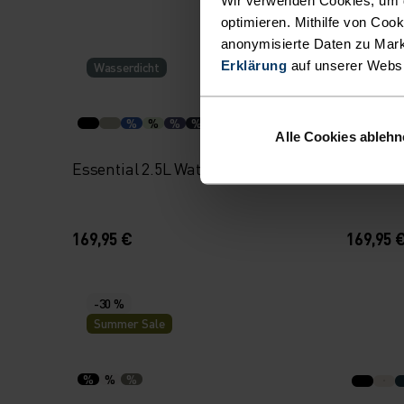
optimieren. Mithilfe von Coo
anonymisierte Daten zu Mark
Erklärung
auf unserer Webs
Wasserdicht
Wasser
%
%
%
%
Alle Cookies ableh
Essential 2.5L Waterproof Jacke
Essentia
169,95 €
169,95 
-30 %
Summer Sale
%
%
%