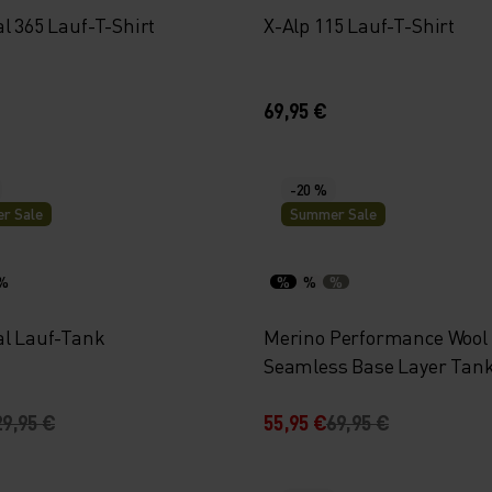
l 365 Lauf-T-Shirt
X-Alp 115 Lauf-T-Shirt
69,95 €
-20 %
r Sale
Summer Sale
%
%
%
%
al Lauf-Tank
Merino Performance Wool
Seamless Base Layer Tan
29,95 €
55,95 €
69,95 €