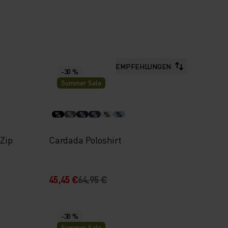
EMPFEHLUNGEN
-30 %
Summer Sale
%
%
%
%
%
%
-Zip
Cardada Poloshirt
45,45 €
64,95 €
-30 %
Summer Sale