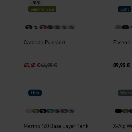
-30 %
Summer Sale
Light
%
%
%
%
%
%
%
Cardada Poloshirt
Essent
45,45 €
64,95 €
89,95 €
Light
Wasser
%
%
%
%
%
%
%
Merino 160 Base Layer Tank
X-Alp W