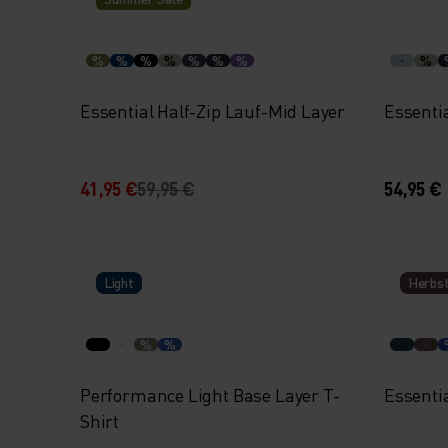
%
%
%
%
%
%
%
%
Essential Half-Zip Lauf-Mid Layer
Essentia
41,95 €
59,95 €
54,95 €
Light
Herbst
%
%
Performance Light Base Layer T-
Essenti
Shirt