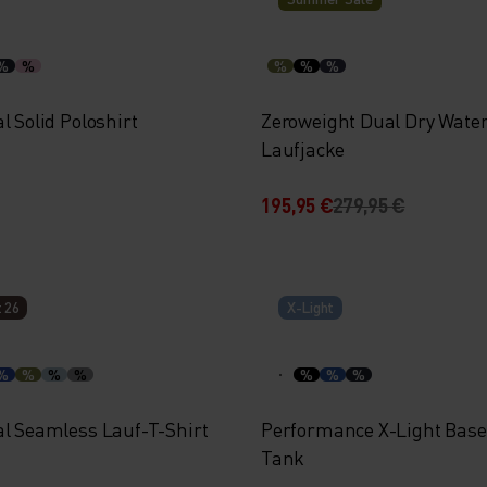
%
%
%
%
%
l Solid Poloshirt
Zeroweight Dual Dry Water
Laufjacke
195,95 €
279,95 €
 26
X-Light
%
%
%
%
%
%
%
al Seamless Lauf-T-Shirt
Performance X-Light Base
Tank