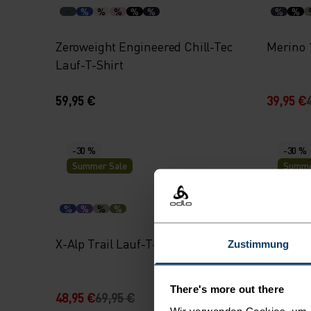
%
%
%
%
%
%
%
Zeroweight Engineered Chill-Tec
Merino 
Lauf-T-Shirt
59,95 €
39,95 €
-30 %
-30 %
Summer Sale
Summe
%
%
%
%
%
%
X-Alp Trail Lauf-T-Shirt
X-Alp Tr
Zustimmung
There's more out there
48,95 €
69,95 €
48,95 €
Wir verwenden Cookies, um di