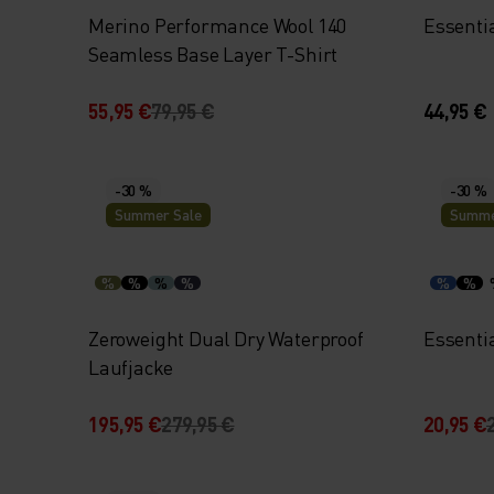
Merino Performance Wool 140
Essentia
Seamless Base Layer T-Shirt
55,95 €
79,95 €
44,95 €
-30 %
-30 %
Summer Sale
Summe
%
%
%
%
%
%
Zeroweight Dual Dry Waterproof
Essenti
Laufjacke
195,95 €
279,95 €
20,95 €