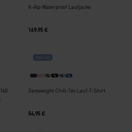
X-Alp Waterproof Laufjacke
169,95 €
Chill-Tec
%
%
%
%
 140
Zeroweight Chill-Tec Lauf-T-Shirt
k
54,95 €