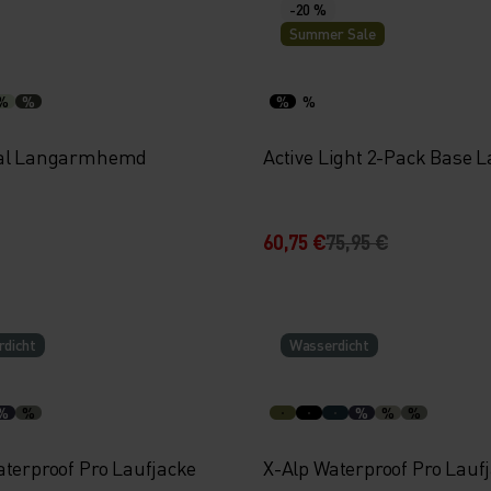
-20 %
Summer Sale
%
%
%
%
ial Langarmhemd
Active Light 2-Pack Base L
60,75 €
75,95 €
dicht
Wasserdicht
%
%
%
%
%
aterproof Pro Laufjacke
X-Alp Waterproof Pro Lauf