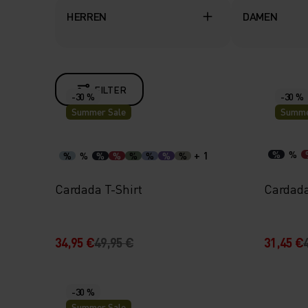
HERREN
DAMEN
FILTER
-30 %
-30 %
Summer Sale
Summe
+ 1
%
%
%
%
%
%
%
%
%
%
Cardada T-Shirt
Cardad
34,95 €
49,95 €
31,45 €
-30 %
Summer Sale