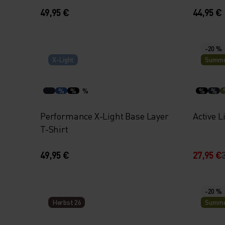
49,95 €
44,95 €
-20 %
X-Light
Summe
%
%
%
%
%
Performance X-Light Base Layer
Active 
T-Shirt
49,95 €
27,95 €
-20 %
Herbst 26
Summe