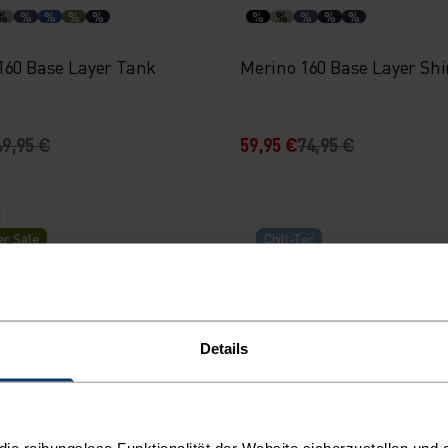
%
%
%
%
%
%
%
%
%
%
160 Base Layer Tank
Merino 160 Base Layer Shi
49,95 €
59,95 €
74,95 €
r Sale
Chill-Tec
%
%
%
%
%
%
ail Lauf-T-Shirt
Zeroweight Chill-Tec Lan
Details
Laufshirt
69,95 €
59,95 €
e reibungslose Funktionalität der Website sicherzustellen und d