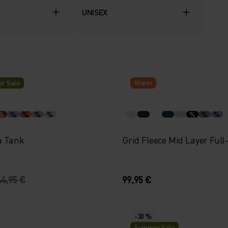
UNISEX
r Sale
Warm
%
%
%
%
%
%
%
%
a Tank
Grid Fleece Mid Layer Full
44,95 €
99,95 €
-30 %
Summer Sale