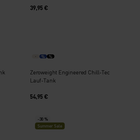
39,95 €
%
%
ank
Zeroweight Engineered Chill-Tec
Lauf-Tank
54,95 €
-30 %
Summer Sale