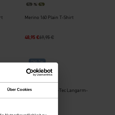
%
%
%
rt
Merino 160 Plain T-Shirt
48,95 €
69,95 €
Chill-Tec
%
%
%
garm-
Zeroweight Chill-Tec Langarm-
Über Cookies
Laufshirt
59,95 €
ie Nutzerfreundlichkeit zu