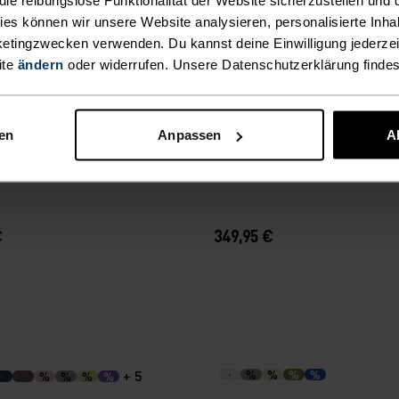
kies können wir unsere Website analysieren, personalisierte Inha
etingzwecken verwenden. Du kannst deine Einwilligung jederzei
ite
ändern
oder widerrufen. Unsere Datenschutzerklärung finde
dicht
Wasserdicht
%
%
%
%
%
nen
Anpassen
A
l 2.5L Waterproof Jacke
Ascent 3L Waterproof Jack
€
349,95 €
+ 5
%
%
%
%
%
%
%
%