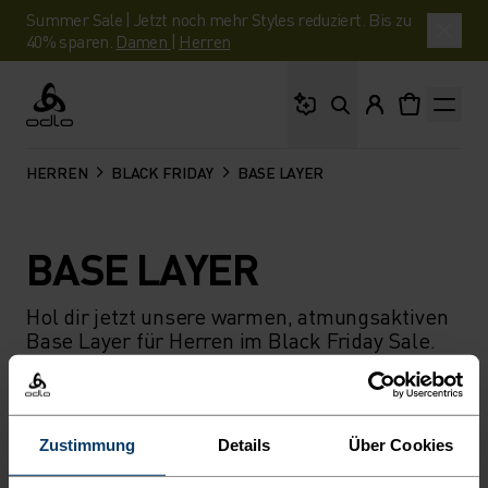
Summer Sale | Jetzt noch mehr Styles reduziert. Bis zu
40% sparen.
Damen
|
Herren
Wonach suchst du?
Odlo
HERREN
BLACK FRIDAY
BASE LAYER
BASE LAYER
Hol dir jetzt unsere warmen, atmungsaktiven
Base Layer für Herren im Black Friday Sale.
Ideal für Running, Skitouren und kalte
Wintertage.
Zustimmung
Details
Über Cookies
FILTER
EMPFEHLUNGEN