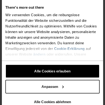
There's more out there
Wir verwenden Cookies, um die reibungslose
Funktionalität der Website sicherzustellen und die
Nutzerfreundlichkeit zu optimieren. Mithilfe von Cookies
KEINE ERGEBNISSE
können wir unsere Website analysieren, personalisierte
Inhalte anzeigen und anonymisierte Daten zu
Marketingzwecken verwenden. Du kannst deine
Einwilligung jederzeit von der
Cookie-Erklärung
auf
unserer Website
ändern
oder widerrufen. Unsere
Datenschutzerklärung findest du
hier
.
Alle Cookies erlauben
Anpassen
KOSTENLOSER VERSAND
Alle Cookies ablehnen
1-3 Werktage mit DHL GoGreen