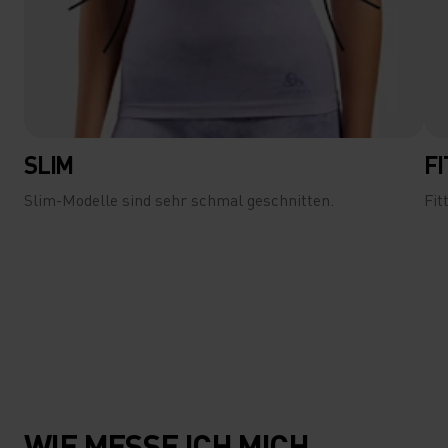
SLIM
F
Slim-Modelle sind sehr schmal geschnitten.
Fit
WIE MESSE ICH MICH