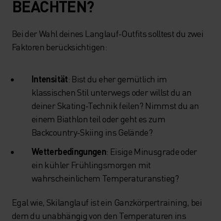
BEACHTEN?
Bei der Wahl deines Langlauf-Outfits solltest du zwei
Faktoren berücksichtigen:
Intensität
: Bist du eher gemütlich im
klassischen Stil unterwegs oder willst du an
deiner Skating-Technik feilen? Nimmst du an
einem Biathlon teil oder geht es zum
Backcountry-Skiing ins Gelände?
Wetterbedingungen
: Eisige Minusgrade oder
ein kühler Frühlingsmorgen mit
wahrscheinlichem Temperaturanstieg?
Egal wie, Skilanglauf ist ein Ganzkörpertraining, bei
dem du unabhängig von den Temperaturen ins