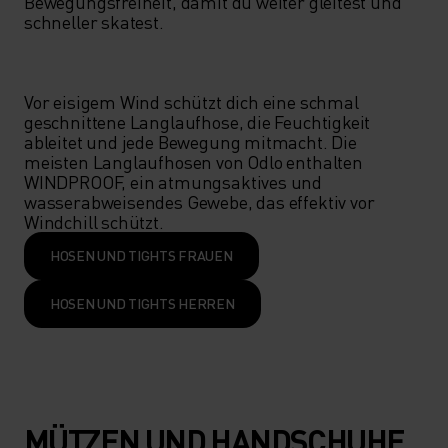
Bewegungsfreiheit, damit du weiter gleitest und 
schneller skatest.

Vor eisigem Wind schützt dich eine schmal 
geschnittene Langlaufhose, die Feuchtigkeit 
ableitet und jede Bewegung mitmacht. Die 
meisten Langlaufhosen von Odlo enthalten 
WINDPROOF, ein atmungsaktives und 
wasserabweisendes Gewebe, das effektiv vor 
Windchill schützt.
HOSEN UND TIGHTS FRAUEN
HOSEN UND TIGHTS HERREN
MÜTZEN UND HANDSCHUHE