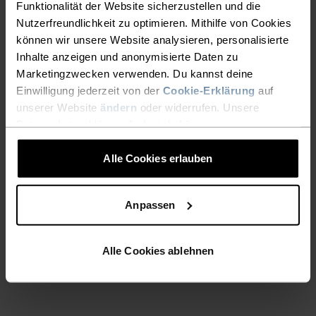
Funktionalität der Website sicherzustellen und die
Nutzerfreundlichkeit zu optimieren. Mithilfe von Cookies
können wir unsere Website analysieren, personalisierte
Inhalte anzeigen und anonymisierte Daten zu
Marketingzwecken verwenden. Du kannst deine
Einwilligung jederzeit von der
Cookie-Erklärung
auf
unserer Website
ändern
oder widerrufen. Unsere
MID LAYER
Datenschutzerklärung findest du
hier
.
Mid Layer für den Skilanglauf sind meistens
Alle Cookies erlauben
nur bei extremer Kälte als zusätzliche
Isolationsschicht zwischen Base Layer und
Jacke erforderlich
Anpassen
Doch selbst bei sibirischen Wetterbedingungen 
solltest du nicht nach dem dicksten Fleecepulli 
Alle Cookies ablehnen
greifen, da du auf der Loipe sonst schnell 
überhitzt.
