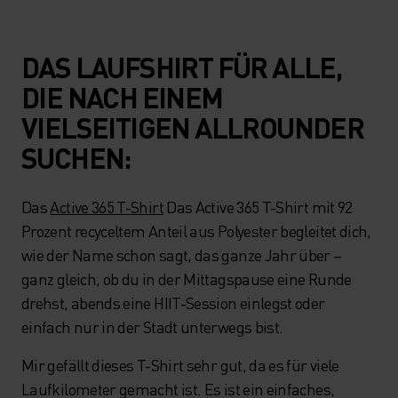
DAS LAUFSHIRT FÜR ALLE,
DIE NACH EINEM
VIELSEITIGEN ALLROUNDER
SUCHEN:
Das
Active 365 T-Shirt
Das Active 365 T-Shirt mit 92
Prozent recyceltem Anteil aus Polyester begleitet dich,
wie der Name schon sagt, das ganze Jahr über –
ganz gleich, ob du in der Mittagspause eine Runde
drehst, abends eine HIIT-Session einlegst oder
einfach nur in der Stadt unterwegs bist.
Mir gefällt dieses T-Shirt sehr gut, da es für viele
Laufkilometer gemacht ist. Es ist ein einfaches,