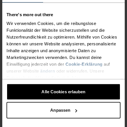
Wool von Nuyarn® auf den Markt. Dieses Frühjahr
präsentierten wir ein 115 Gramm leichtes Merinoshirt
There's more out there
speziell fürs Laufen.
Wir verwenden Cookies, um die reibungslose
Offiziell ist es ein Trailrunning-Shirt, aber es kann
Funktionalität der Website sicherzustellen und die
noch viel mehr – denn leichter als das
X-Alp
Nutzerfreundlichkeit zu optimieren. Mithilfe von Cookies
können wir unsere Website analysieren, personalisierte
Performance Wool 115 Trailrunning-Shirt
Zu
Inhalte anzeigen und anonymisierte Daten zu
verdanken ist das der einzigartigen Konstruktion aus
Marketingzwecken verwenden. Du kannst deine
mulesingfreier Merinowolle, die rund um einen
Einwilligung jederzeit von der
Cookie-Erklärung
auf
feinen Nylonkern gesponnen wird.
unserer Website
ändern
oder widerrufen. Unsere
Datenschutzerklärung findest du
hier
.
Du wirst es lieben, wenn du:
Alle Cookies erlauben
bereits ein Fan von Merinokleidung bist.
Anpassen
Naturfasern bevorzugst und in puncto
Funktionalität keine Kompromisse eingehen
willst.