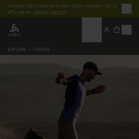
Summer Sale | Jetzt noch mehr Styles reduziert. Bis zu
40% sparen.
Damen
|
Herren
Wonach suchst du?
Odlo
EXPLORE
STORIES