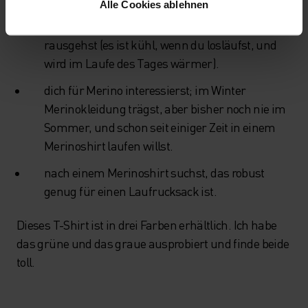
Alle Cookies ablehnen
gerne bei wechselnden Temperaturen
rausgehst (es ist kühl, wenn du losläufst, und
wird im Laufe des Tages wärmer).
dich für Merino interessierst; im Winter
Merinokleidung trägst, aber bisher noch nie im
Sommer, und schon seit einiger Zeit in einem
Merinoshirt laufen willst.
nach einem Merinoshirt suchst, das robust
genug für einen Laufrucksack ist.
Dieses T-Shirt ist in drei Farben erhältlich. Ich habe
das grüne und das graue ausprobiert und finde beide
toll.