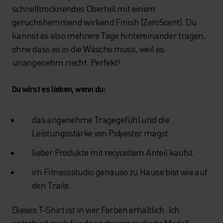
schnelltrocknendes Oberteil mit einem
geruchshemmend wirkend Finish (ZeroScent). Du
kannst es also mehrere Tage hintereinander tragen,
ohne dass es in die Wäsche muss, weil es
unangenehm riecht. Perfekt!
Du wirst es lieben, wenn du:
das angenehme Tragegefühl und die
Leistungsstärke von Polyester magst.
lieber Produkte mit recyceltem Anteil kaufst.
im Fitnessstudio genauso zu Hause bist wie auf
den Trails.
Dieses T-Shirt ist in vier Farben erhältlich. Ich
entschied mich für das schwarz melierte Modell.