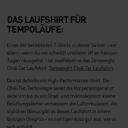
DAS LAUFSHIRT FÜR
TEMPOLÄUFE:
Eines der beliebtisten T-Shirts in dieser Saison – vor
allem, wenn du viel schwitzt und/oder oft an heissen
Tagen rausgehst – ist zweifelsohne das Zeroweight
Chill-Tec Laufshirt.
Zeroweight Chill-Tec Laufshirt
.
Das ist definitiv ein High-Performance-Shirt. Die
Chill-Tec-Technologie senkt die Körpertemperatur
aktiv um bis zu ein Grad, und mikroskopisch kleine
Belüftungslöcher verbessern die Luftzirkulation. Als
stylishen Bonus gibt es dieses Laufshirt in einem
lässigen Olivgrün – es sieht genauso gut aus, wie es
sich anfühlt.