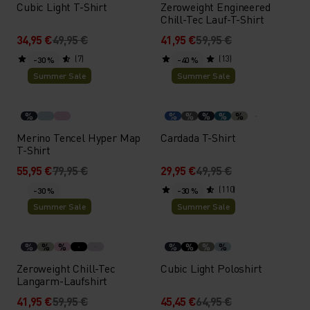
Cubic Light T-Shirt
Zeroweight Engineered
Chill-Tec Lauf-T-Shirt
34,95 €
49,95 €
41,95 €
59,95 €
(7)
(13)
-30 %
-40 %
Summer Sale
Summer Sale
%
%
%
%
%
%
Merino Tencel Hyper Map
Cardada T-Shirt
T-Shirt
55,95 €
79,95 €
29,95 €
49,95 €
(110)
-30 %
-30 %
Summer Sale
Summer Sale
%
%
%
%
%
%
%
Zeroweight Chill-Tec
Cubic Light Poloshirt
Langarm-Laufshirt
41,95 €
59,95 €
45,45 €
64,95 €