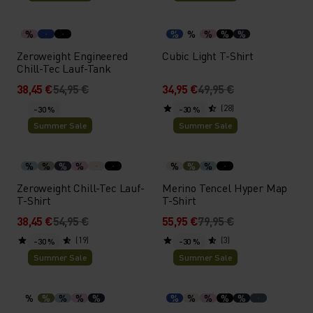
%
%
%
%
%
%
Zeroweight Engineered
Cubic Light T-Shirt
Chill-Tec Lauf-Tank
38,45 €
54,95 €
34,95 €
49,95 €
(28)
-30 %
-30 %
Summer Sale
Summer Sale
%
%
%
%
%
%
%
Zeroweight Chill-Tec Lauf-
Merino Tencel Hyper Map
T-Shirt
T-Shirt
38,45 €
54,95 €
55,95 €
79,95 €
(19)
(3)
-30 %
-30 %
Summer Sale
Summer Sale
%
%
%
%
%
%
%
%
%
%