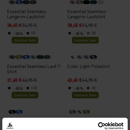
%
%
%
%
Essential Seamless
Essential Seamless
Langarm-Laufshirt
Langarm-Laufshirt
38,45 €
54,95 €
38,45 €
54,95 €
(3)
(5)
-30 %
-30 %
Summer Sale
Summer Sale
%
%
%
%
%
%
%
%
Essential Seamless Lauf-T-
Cubic Light Poloshirt
Shirt
31,45 €
44,95 €
45,45 €
64,95 €
(12)
(6)
-30 %
-30 %
Summer Sale
Summer Sale
%
%
%
%
%
X-Alp Trail Cargo Lauf-
Merino 160 Plain T-Shirt
Crop-Tank