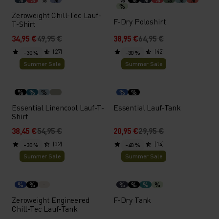
%
Zeroweight Chill-Tec Lauf-
F-Dry Poloshirt
T-Shirt
34,95 €
49,95 €
38,95 €
64,95 €
(27)
(42)
-30 %
-30 %
Summer Sale
Summer Sale
%
%
%
%
%
Essential Linencool Lauf-T-
Essential Lauf-Tank
Shirt
38,45 €
54,95 €
20,95 €
29,95 €
(32)
(14)
-30 %
-40 %
Summer Sale
Summer Sale
%
%
%
%
%
%
Zeroweight Engineered
F-Dry Tank
Chill-Tec Lauf-Tank