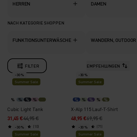
HERREN
DAMEN
NACH KATEGORIE SHOPPEN
FUNKTIONSUNTERWÄSCHE
WANDERN, OUTDOOR
FILTER
EMPFEHLUNGEN
-30 %
-30 %
Summer Sale
Summer Sale
%
%
%
%
%
%
%
%
%
Cubic Light Tank
X-Alp 115 Lauf-T-Shirt
31,45 €
44,95 €
48,95 €
69,95 €
(10)
(71)
-30 %
-30 %
Summer Sale
Summer Sale