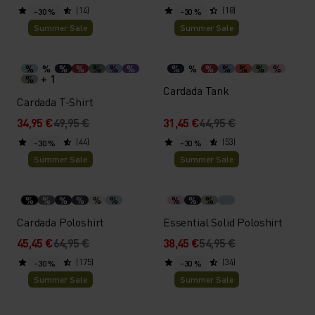
(14)
(18)
-30 %
-30 %
Summer Sale
Summer Sale
%
%
%
%
%
%
%
%
%
%
%
%
%
%
+ 1
%
Cardada Tank
Cardada T-Shirt
34,95 €
49,95 €
31,45 €
44,95 €
(44)
(53)
-30 %
-30 %
Summer Sale
Summer Sale
%
%
%
%
%
%
%
%
%
Cardada Poloshirt
Essential Solid Poloshirt
45,45 €
64,95 €
38,45 €
54,95 €
(175)
(34)
-30 %
-30 %
Summer Sale
Summer Sale