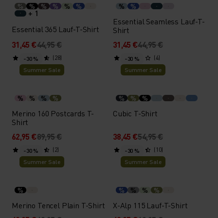
%
%
%
%
%
%
%
%
+ 1
Essential Seamless Lauf-T-
Essential 365 Lauf-T-Shirt
Shirt
31,45 €
44,95 €
31,45 €
44,95 €
(28)
(4)
-30 %
-30 %
Summer Sale
Summer Sale
%
%
%
%
%
%
%
Merino 160 Postcards T-
Cubic T-Shirt
Shirt
62,95 €
89,95 €
38,45 €
54,95 €
(2)
(10)
-30 %
-30 %
Summer Sale
Summer Sale
%
%
%
%
%
Merino Tencel Plain T-Shirt
X-Alp 115 Lauf-T-Shirt