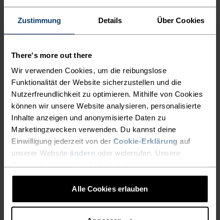
55,95 €
79,95 €
48,95 €
69,95 €
Zustimmung
Details
Über Cookies
(8)
(2)
-30 %
-30 %
Summer Sale
Summer Sale
There's more out there
%
%
%
%
%
%
%
%
Wir verwenden Cookies, um die reibungslose
X-Alp Trail Lauf-T-Shirt
Zeroweight Chill-Tec Lauf-
Funktionalität der Website sicherzustellen und die
Tank
Nutzerfreundlichkeit zu optimieren. Mithilfe von Cookies
48,95 €
69,95 €
34,95 €
49,95 €
können wir unsere Website analysieren, personalisierte
(4)
(15)
-30 %
-30 %
Inhalte anzeigen und anonymisierte Daten zu
Summer Sale
Summer Sale
Marketingzwecken verwenden. Du kannst deine
Einwilligung jederzeit von der
Cookie-Erklärung
auf
unserer Website
ändern
oder widerrufen. Unsere
%
%
%
%
%
%
%
%
Datenschutzerklärung findest du
hier
.
X-Alp Trail Lauf-T-Shirt
Zeroweight Chill-Tec Lauf-
T-Shirt
Alle Cookies erlauben
48,95 €
69,95 €
38,45 €
54,95 €
(5)
(28)
-30 %
-40 %
Summer Sale
Summer Sale