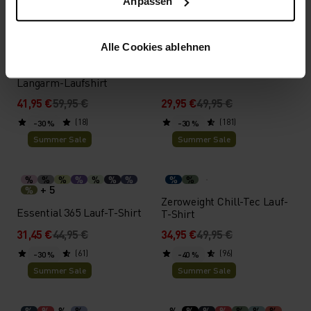
Anpassen
%
%
%
%
%
%
%
%
%
Alle Cookies ablehnen
F-Dry T-Shirt
Zeroweight Chill-Tec
Langarm-Laufshirt
41,95 €
59,95 €
29,95 €
49,95 €
(18)
(181)
-30 %
-30 %
Summer Sale
Summer Sale
%
%
%
%
%
%
%
%
%
+ 5
%
Zeroweight Chill-Tec Lauf-
Essential 365 Lauf-T-Shirt
T-Shirt
31,45 €
44,95 €
34,95 €
49,95 €
(61)
(96)
-30 %
-40 %
Summer Sale
Summer Sale
%
%
%
%
%
%
%
%
%
%
%