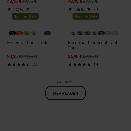
48,95 €
69,95 €
48,95 €
69,95 €
(7)
(28)
-30 %
-30 %
Summer Sale
Summer Sale
%
%
%
%
%
%
%
%
%
Essential Lauf-Tank
Essential Linencool Lauf-
Tank
20,95 €
29,95 €
34,95 €
49,95 €
(25)
(17)
48 VON 243
MEHR LADEN