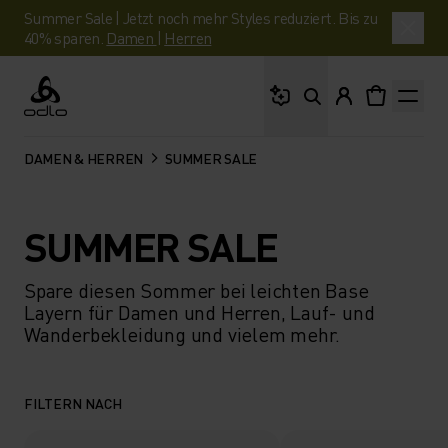
Summer Sale | Jetzt noch mehr Styles reduziert. Bis zu
40% sparen.
Damen
|
Herren
Wonach suchst du?
Odlo
DAMEN & HERREN
SUMMER SALE
SUMMER SALE
Spare diesen Sommer bei leichten Base
Layern für Damen und Herren, Lauf- und
Wanderbekleidung und vielem mehr.
FILTERN NACH