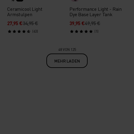
Ceramicool Light
Performance Light - Rain
Armstulpen
Dye Base Layer Tank
27,95 €
34,95 €
39,95 €
49,95 €
(63)
(1)
48 VON 125
MEHR LADEN