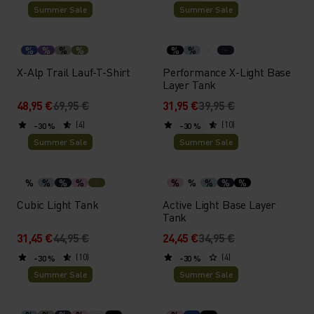
Summer Sale
Summer Sale
%
%
%
%
%
%
X-Alp Trail Lauf-T-Shirt
Performance X-Light Base
Layer Tank
48,95 €
69,95 €
31,95 €
39,95 €
(4)
(10)
-30 %
-30 %
Summer Sale
Summer Sale
%
%
%
%
%
%
%
%
%
Cubic Light Tank
Active Light Base Layer
Tank
31,45 €
44,95 €
24,45 €
34,95 €
(10)
(4)
-30 %
-30 %
Summer Sale
Summer Sale