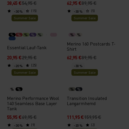
38,45 €
54,95 €
62,95 €
89,95 €
(15)
(5)
-30 %
-30 %
Summer Sale
Summer Sale
%
%
%
%
%
%
%
Merino 160 Postcards T-
Essential Lauf-Tank
Shirt
20,95 €
29,95 €
62,95 €
89,95 €
(25)
-20 %
-30 %
Summer Sale
Summer Sale
%
%
%
%
Merino Performance Wool
Transition Insulated
140 Seamless Base Layer
Langarmhemd
Tank
55,95 €
69,95 €
111,95 €
159,95 €
(9)
(2)
-30 %
-20 %