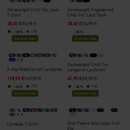
%
%
%
%
%
Zeroweight Chill-Tec Lauf-
Zeroweight Engineered
T-Shirt
Chill-Tec Lauf-Tank
38,45 €
54,95 €
38,45 €
54,95 €
(18)
-30 %
-30 %
Summer Sale
Summer Sale
%
%
%
%
%
%
%
%
%
%
+ 2
Zeroweight Chill-Tec
X-Alp Waterproof Laufjacke
Langarm-Laufshirt
118,95 €
169,95 €
41,95 €
59,95 €
(79)
(14)
-30 %
-30 %
Summer Sale
Summer Sale
%
%
%
%
%
%
%
%
%
%
+ 1
%
Grid Fleece Mid Layer Full-
Cardada T-Shirt
Zip