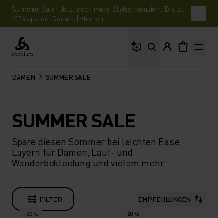
Summer Sale | Jetzt noch mehr Styles reduziert. Bis zu
40% sparen.
Damen
|
Herren
Wonach suchst du?
Odlo
DAMEN
SUMMER SALE
SUMMER SALE
Spare diesen Sommer bei leichten Base
Layern für Damen, Lauf- und
Wanderbekleidung und vielem mehr.
FILTER
EMPFEHLUNGEN
-30 %
-20 %