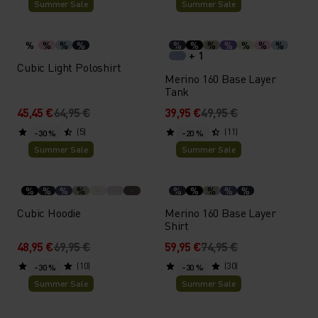
Summer Sale
Summer Sale
%
%
%
%
%
%
%
%
%
%
%
+ 1
Cubic Light Poloshirt
Merino 160 Base Layer
Tank
45,45 €
64,95 €
39,95 €
49,95 €
(5)
(11)
-30 %
-20 %
Summer Sale
Summer Sale
%
%
%
%
%
%
%
%
%
Cubic Hoodie
Merino 160 Base Layer
Shirt
48,95 €
69,95 €
59,95 €
74,95 €
(10)
(30)
-30 %
-30 %
Summer Sale
Summer Sale