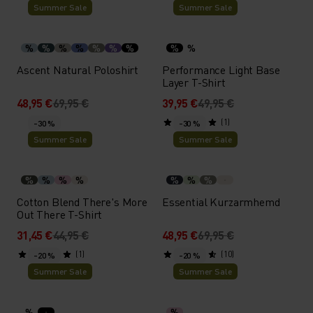
Summer Sale
Summer Sale
%
%
%
%
%
%
%
%
%
Ascent Natural Poloshirt
Performance Light Base
Layer T-Shirt
48,95 €
69,95 €
39,95 €
49,95 €
(1)
-30 %
-30 %
Summer Sale
Summer Sale
%
%
%
%
%
%
%
Cotton Blend There's More
Essential Kurzarmhemd
Out There T-Shirt
31,45 €
44,95 €
48,95 €
69,95 €
(1)
(10)
-20 %
-20 %
Summer Sale
Summer Sale
%
%