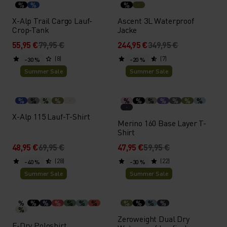
%
%
%
X-Alp Trail Cargo Lauf-
Ascent 3L Waterproof
Crop-Tank
Jacke
55,95 €
79,95 €
244,95 €
349,95 €
(8)
(7)
-30 %
-20 %
Summer Sale
Summer Sale
%
%
%
%
%
%
%
%
%
%
%
X-Alp 115 Lauf-T-Shirt
Merino 160 Base Layer T-
Shirt
48,95 €
69,95 €
47,95 €
59,95 €
(28)
(22)
-40 %
-30 %
Summer Sale
Summer Sale
%
%
%
%
%
%
%
%
%
%
%
%
Zeroweight Dual Dry
F-Dry Poloshirt