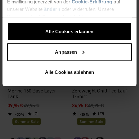
Einwilligung jederzeit von der
Cookie-Erklärung
auf
Summer Sale
Summer Sale
unserer Website
ändern
oder widerrufen. Unsere
Datenschutzerklärung findest du
hier
.
%
%
%
%
%
Active F-Dry Light Base
Zeroweight Laufweste
Alle Cookies erlauben
Layer Shirt
29,95 €
49,95 €
66,45 €
94,95 €
Anpassen
(22)
(4)
-20 %
-30 %
Summer Sale
Summer Sale
Alle Cookies ablehnen
%
%
%
%
%
%
%
%
%
%
Merino 160 Base Layer
Zeroweight Chill-Tec Lauf-
Tank
T-Shirt
39,95 €
49,95 €
34,95 €
49,95 €
(7)
(27)
-30 %
-30 %
Summer Sale
Summer Sale