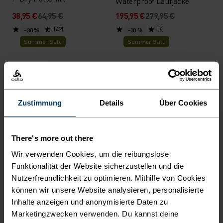
Waterproof Laufjacke
38,95 €
64,95 €
195,95 €
279,95 €
(42)
(8)
-30 %
-30 %
Summer Sale
Summer Sale
%
%
%
%
%
%
Essential 2.5L Waterproof
Cubic Mid Layer
Jacke
Zustimmung
Details
Über Cookies
41,95 €
59,95 €
118,95 €
169,95 €
(28)
(3)
-30 %
-30 %
Summer Sale
Summer Sale
There's more out there
Wir verwenden Cookies, um die reibungslose
%
%
%
%
%
%
%
%
%
%
%
Funktionalität der Website sicherzustellen und die
Nutzerfreundlichkeit zu optimieren. Mithilfe von Cookies
Performance X-Light Base
Cardada Poloshirt
Layer Tank
können wir unsere Website analysieren, personalisierte
Inhalte anzeigen und anonymisierte Daten zu
27,95 €
39,95 €
45,45 €
64,95 €
Marketingzwecken verwenden. Du kannst deine
(70)
(27)
-40 %
-30 %