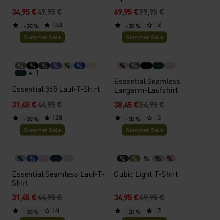
34,95 €
49,95 €
69,95 €
99,95 €
(44)
(4)
-30 %
-30 %
Summer Sale
Summer Sale
%
%
%
%
%
%
%
%
+ 1
Essential Seamless
Essential 365 Lauf-T-Shirt
Langarm-Laufshirt
31,45 €
44,95 €
38,45 €
54,95 €
(28)
(5)
-30 %
-30 %
Summer Sale
Summer Sale
%
%
%
%
%
%
%
Essential Seamless Lauf-T-
Cubic Light T-Shirt
Shirt
31,45 €
44,95 €
34,95 €
49,95 €
(4)
(7)
-30 %
-20 %