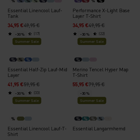
%
%
%
%
%
%
%
%
%
Essential Linencool Lauf-
Performance X-Light Base
Tank
Layer T-Shirt
34,95 €
49,95 €
34,95 €
49,95 €
(17)
(22)
-30 %
-30 %
Summer Sale
Summer Sale
%
%
%
%
Essential Half-Zip Lauf-Mid
Merino Tencel Hyper Map
Layer
T-Shirt
41,95 €
59,95 €
55,95 €
79,95 €
(33)
-30 %
-30 %
Summer Sale
Summer Sale
%
%
%
%
%
Essential Linencool Lauf-T-
Essential Langarmhemd
Shirt