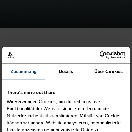
Work / Life Balance
Freizeit geniessen und ausgeglichen bleiben.
Zustimmung
Details
Über Cookies
Fitness
Zugang zum internen Fitness-Center.
There's more out there
Globale Auswirkung
Wir verwenden Cookies, um die reibungslose
Funktionalität der Website sicherzustellen und die
Treibe mit uns den Wandel voran.
Nutzerfreundlichkeit zu optimieren. Mithilfe von Cookies
können wir unsere Website analysieren, personalisierte
Nachhaltigkeit
Inhalte anzeigen und anonymisierte Daten zu