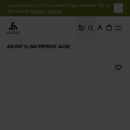
Summer Sale | Jetzt noch mehr Styles reduziert. Bis zu
40% sparen.
Damen
|
Herren
Wonach suchst du?
Odlo
ASCENT 3L WATERPROOF JACKE